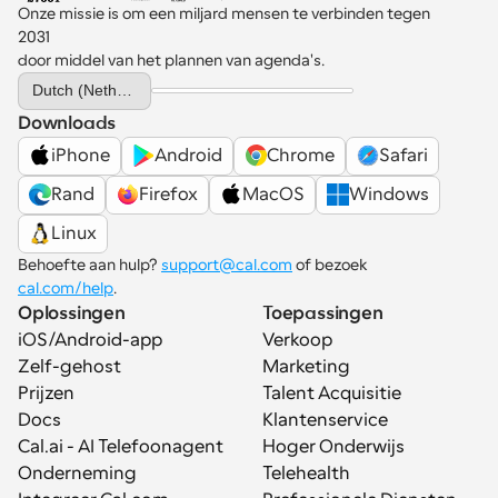
Onze missie is om een miljard mensen te verbinden tegen 
2031 
door middel van het plannen van agenda's.
Select Language
Dutch (Netherlands)
Downloads
iPhone
Android
Chrome
Safari
Rand
Firefox
MacOS
Windows
Linux
Behoefte aan hulp? 
support@cal.com
 of bezoek 
cal.com/help
.
Oplossingen
Toepassingen
iOS/Android-app
Verkoop
Zelf-gehost
Marketing
Prijzen
Talent Acquisitie
Docs
Klantenservice
Cal.ai - AI Telefoonagent
Hoger Onderwijs
Onderneming
Telehealth