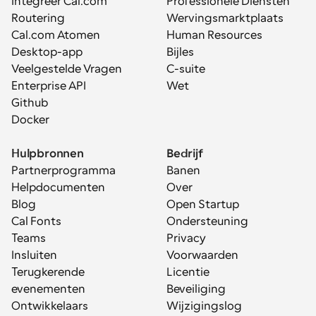
Integreer Cal.com
Professionele Diensten
Routering
Wervingsmarktplaats
Cal.com Atomen
Human Resources
Desktop-app
Bijles
Veelgestelde Vragen
C-suite
Enterprise API
Wet
Github
Docker
Hulpbronnen
Bedrijf
Partnerprogramma
Banen
Helpdocumenten
Over
Blog
Open Startup
Cal Fonts
Ondersteuning
Teams
Privacy
Insluiten
Voorwaarden
Terugkerende 
Licentie
evenementen
Beveiliging
Ontwikkelaars
Wijzigingslog