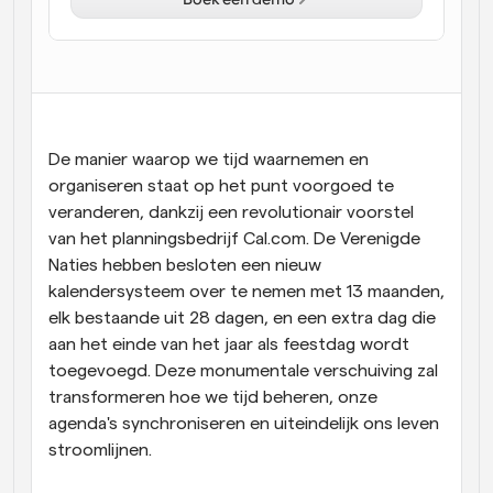
Workflow
Automatiseer planning en herinneringen
Blog
Blijf op de hoogte van het laatste nieuws en updates
Supercharged planning met AI-gestuurde 
De manier waarop we tijd waarnemen en 
oproepen
organiseren staat op het punt voorgoed te 
Instant Vergaderingen
veranderen, dankzij een revolutionair voorstel 
Ontmoet cliënten binnen enkele minuten
van het planningsbedrijf Cal.com. De Verenigde 
Naties hebben besloten een nieuw 
Dynamische Groep Links
kalendersysteem over te nemen met 13 maanden, 
Boek naadloos vergaderingen met meerdere mensen
elk bestaande uit 28 dagen, en een extra dag die 
aan het einde van het jaar als feestdag wordt 
Webhooks
toegevoegd. Deze monumentale verschuiving zal 
Ontvang een melding wanneer er iets gebeurt
transformeren hoe we tijd beheren, onze 
agenda's synchroniseren en uiteindelijk ons leven 
stroomlijnen.