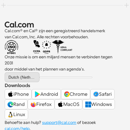
Cal.com® en Cal® zijn een geregistreerd handelsmerk 
van Cal.com, Inc. Alle rechten voorbehouden.
Onze missie is om een miljard mensen te verbinden tegen 
2031 
door middel van het plannen van agenda's.
Select Language
Dutch (Netherlands)
Downloads
iPhone
Android
Chrome
Safari
Rand
Firefox
MacOS
Windows
Linux
Behoefte aan hulp? 
support@cal.com
 of bezoek 
cal.com/help
.