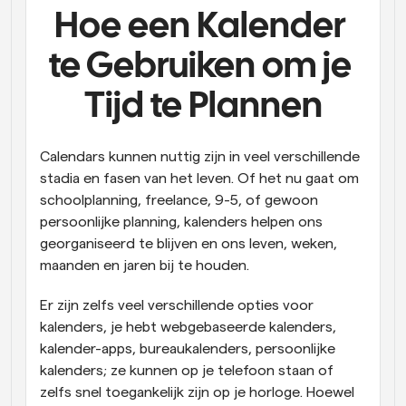
Hoe een Kalender 
Workflow
Automatiseer planning en herinneringen
te Gebruiken om je 
Blog
Tijd te Plannen
Blijf op de hoogte van het laatste nieuws en updates
Supercharged planning met AI-gestuurde 
oproepen
Calendars kunnen nuttig zijn in veel verschillende 
Instant Vergaderingen
Ontmoet cliënten binnen enkele minuten
stadia en fasen van het leven. Of het nu gaat om 
schoolplanning, freelance, 9-5, of gewoon 
persoonlijke planning, kalenders helpen ons 
Dynamische Groep Links
Boek naadloos vergaderingen met meerdere mensen
georganiseerd te blijven en ons leven, weken, 
maanden en jaren bij te houden.
Webhooks
Er zijn zelfs veel verschillende opties voor 
Ontvang een melding wanneer er iets gebeurt
kalenders, je hebt webgebaseerde kalenders, 
kalender-apps, bureaukalenders, persoonlijke 
kalenders; ze kunnen op je telefoon staan of 
zelfs snel toegankelijk zijn op je horloge. Hoewel 