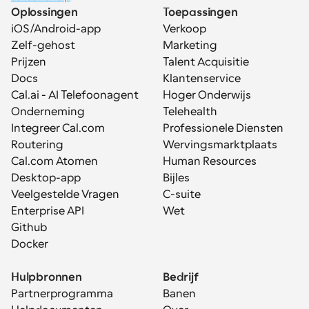
Oplossingen
Toepassingen
iOS/Android-app
Verkoop
Zelf-gehost
Marketing
Prijzen
Talent Acquisitie
Docs
Klantenservice
Cal.ai - AI Telefoonagent
Hoger Onderwijs
Onderneming
Telehealth
Integreer Cal.com
Professionele Diensten
Routering
Wervingsmarktplaats
Cal.com Atomen
Human Resources
Desktop-app
Bijles
Veelgestelde Vragen
C-suite
Enterprise API
Wet
Github
Docker
Hulpbronnen
Bedrijf
Partnerprogramma
Banen