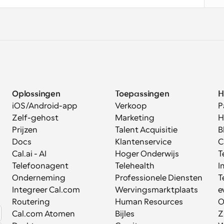
Oplossingen
Toepassingen
H
iOS/Android-app
Verkoop
P
Zelf-gehost
Marketing
H
Prijzen
Talent Acquisitie
B
Docs
Klantenservice
C
Cal.ai - AI 
Hoger Onderwijs
T
Telefoonagent
Telehealth
I
Onderneming
Professionele Diensten
T
Integreer Cal.com
Wervingsmarktplaats
e
Routering
Human Resources
O
Cal.com Atomen
Bijles
Z