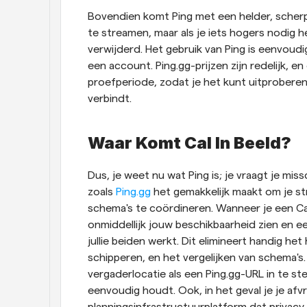
Bovendien komt Ping met een helder, scherp 
te streamen, maar als je iets hogers nodig he
verwijderd. Het gebruik van Ping is eenvoudig
een account. Ping.gg-prijzen zijn redelijk, e
proefperiode, zodat je het kunt uitproberen
verbindt.
Waar Komt Cal In Beeld?
Dus, je weet nu wat Ping is; je vraagt je mi
zoals 
Ping.gg
 het gemakkelijk maakt om je st
schema's te coördineren. Wanneer je een Cal
onmiddellijk jouw beschikbaarheid zien en e
jullie beiden werkt. Dit elimineert handig h
schipperen, en het vergelijken van schema's. 
vergaderlocatie als een Ping.gg-URL in te s
eenvoudig houdt. Ook, in het geval je je afvr