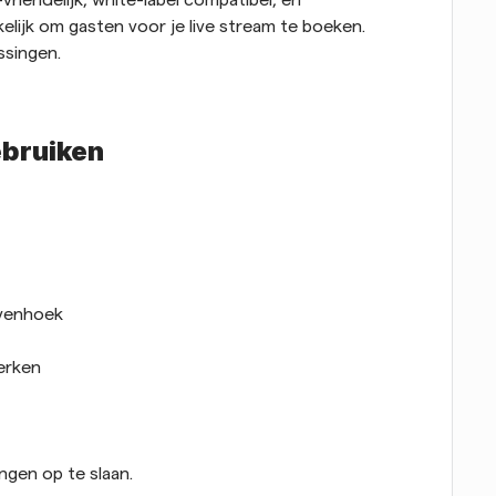
riendelijk, white-label compatibel, en 
elijk om gasten voor je live stream te boeken. 
ssingen.
ebruiken
ovenhoek
erken
ingen op te slaan.