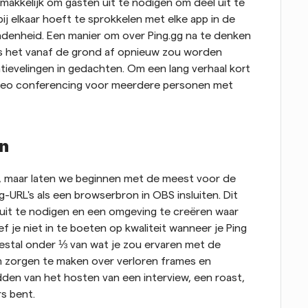
makkelijk om gasten uit te nodigen om deel uit te 
bij elkaar hoeft te sprokkelen met elke app in de 
adenheid. Een manier om over Ping.gg na te denken 
als het vanaf de grond af opnieuw zou worden 
evelingen in gedachten. Om een lang verhaal kort 
video conferencing voor meerdere personen met 
n
n, maar laten we beginnen met de meest voor de 
g-URL's als een browserbron in OBS insluiten. Dit 
it te nodigen en een omgeving te creëren waar 
je niet in te boeten op kwaliteit wanneer je Ping 
eestal onder ⅓ van wat je zou ervaren met de 
n zorgen te maken over verloren frames en 
den van het hosten van een interview, een roast, 
s bent. 