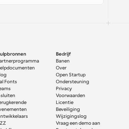
ulpbronnen
Bedrijf
artnerprogramma
Banen
elpdocumenten
Over
log
Open Startup
al Fonts
Ondersteuning
eams
Privacy
nsluiten
Voorwaarden
erugkerende 
Licentie
venementen
Beveiliging
ntwikkelaars
Wijzigingslog
ZZ
Vraag een demo aan