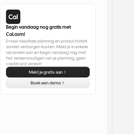
Begin vandaag nog gratis met 
Cal.com!
Ervaar naadloze planning en productiviteit 
zonder verborgen kosten. Meld je in enkele 
seconden aan en begin vandaag nog met 
het vereenvoudigen van je planning, geen 
creditcard vereist!
Meld je gratis aan
Boek een demo