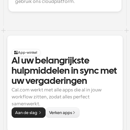
gebruik ons cloudplatform.
App-winkel
Al uw belangrijkste 
hulpmiddelen in sync met 
uw vergaderingen
Cal.com werkt met alle apps die al in jouw 
workflow zitten, zodat alles perfect 
samenwerkt.
Aan de slag 
Verken apps