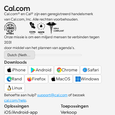
Cal.com® en Cal® zijn een geregistreerd handelsmerk 
van Cal.com, Inc. Alle rechten voorbehouden.
Onze missie is om een miljard mensen te verbinden tegen 
2031 
door middel van het plannen van agenda's.
Select Language
Dutch (Netherlands)
Downloads
iPhone
Android
Chrome
Safari
Rand
Firefox
MacOS
Windows
Linux
Behoefte aan hulp? 
support@cal.com
 of bezoek 
cal.com/help
.
Oplossingen
Toepassingen
iOS/Android-app
Verkoop