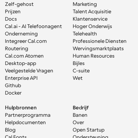
Zelf-gehost
Marketing
Prijzen
Talent Acquisitie
Docs
Klantenservice
Cal.ai - AI Telefoonagent
Hoger Onderwijs
Onderneming
Telehealth
Integreer Cal.com
Professionele Diensten
Routering
Wervingsmarktplaats
Cal.com Atomen
Human Resources
Desktop-app
Bijles
Veelgestelde Vragen
C-suite
Enterprise API
Wet
Github
Docker
Hulpbronnen
Bedrijf
Partnerprogramma
Banen
Helpdocumenten
Over
Blog
Open Startup
Cal Fonts
Ondersteuning