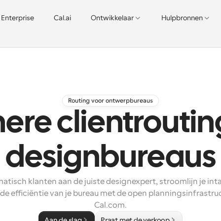
Enterprise
Cal.ai
Ontwikkelaar
Hulpbronnen
Routing voor ontwerpbureaus
ere clientroutin
designbureaus
tisch klanten aan de juiste designexpert, stroomlijn je int
e efficiëntie van je bureau met de open planningsinfrastruc
Cal.com.
Aan de slag
Praat met de verkoop