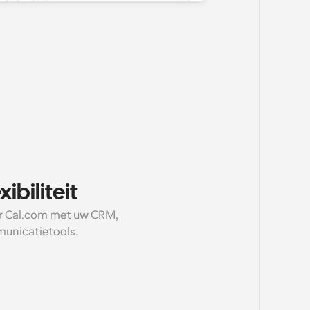
ibiliteit
er Cal.com met uw CRM, 
unicatietools.