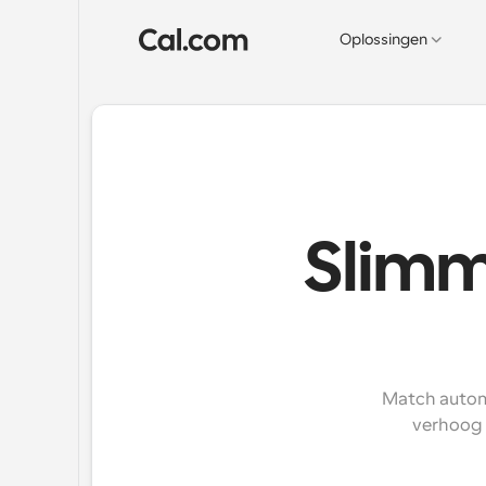
Oplossingen
Slimm
Match automa
verhoog d