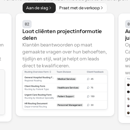
Aan de slag
Praat met de verkoop
02
0
Laat cliënten projectinformatie 
A
delen
ju
n 
Klantën beantwoorden op maat 
Op
gemaakte vragen over hun behoeften, 
Ca
 
tijdlijn en stijl, wat je helpt om leads 
ge
direct te kwalificeren.
wa
wo