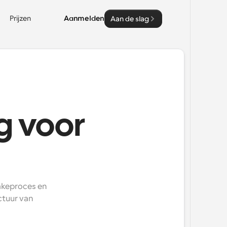
Prijzen
Aanmelden
Aan de slag
g voor
akeproces en 
tuur van 