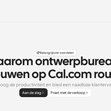
Belangrijkste voordelen
arom ontwerpburea
ouwen op Cal.com rou
oog de productiviteit en bied een naadloze klanterva
Aan de slag
Praat met de verkoop