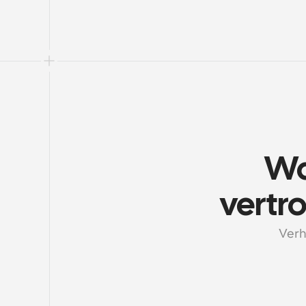
Wa
vertr
Verh