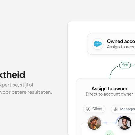
ktheid
rtise, stijl of 
 voor betere resultaten.