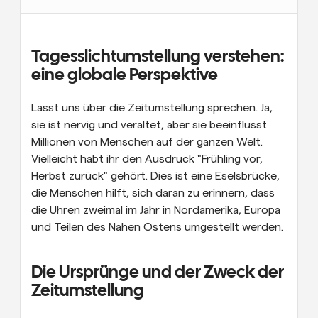
Arbeitsabläufe
Automatisieren Sie die Planung und Erinnerungen
Tagesslichtumstellung verstehen: 
Blog
eine globale Perspektive
Bleiben Sie auf dem Laufenden über die neuesten 
Nachrichten und Updates.
Lasst uns über die Zeitumstellung sprechen. Ja, 
Supercharged Planung mit KI-gestützten Anrufen
sie ist nervig und veraltet, aber sie beeinflusst 
Sofortige Besprechungen
Treffen Sie sich in wenigen Minuten mit Kunden
Millionen von Menschen auf der ganzen Welt. 
Vielleicht habt ihr den Ausdruck "Frühling vor, 
Herbst zurück" gehört. Dies ist eine Eselsbrücke, 
Dynamische Gruppenlinks
Nahtlos Meetings mit mehreren Personen buchen
die Menschen hilft, sich daran zu erinnern, dass 
die Uhren zweimal im Jahr in Nordamerika, Europa 
Webhooks
und Teilen des Nahen Ostens umgestellt werden.
Erhalten Sie eine Benachrichtigung, wenn etwas 
passiert
Die Ursprünge und der Zweck der 
Zeitumstellung