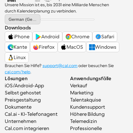
Unsere Mission ist es, bis 2031 eine Milliarde Menschen 
durch Kalenderplanung zu verbinden.
Select Language
German (Germany)
Downloads
iPhone
Android
Chrome
Safari
Kante
Firefox
MacOS
Windows
Linux
Brauchen Sie Hilfe? 
support@cal.com
 oder besuchen Sie 
cal.com/help
.
Lösungen
Anwendungsfälle
iOS/Android-App
Verkauf
Selbst gehostet
Marketing
Preisgestaltung
Talentakquise
Dokumente
Kundensupport
Cal.ai - KI-Telefonagent
Höhere Bildung
Unternehmen
Telemedizin
Cal.com integrieren
Professionelle 