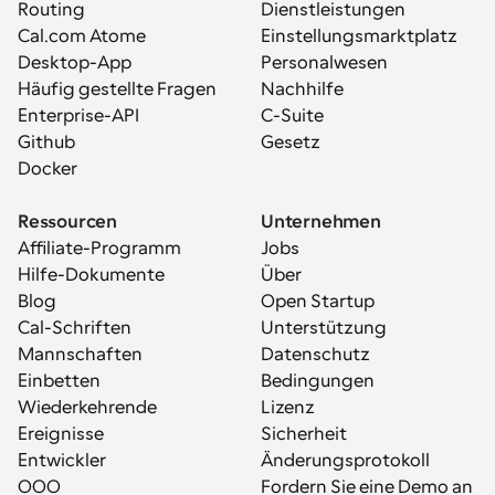
Routing
Dienstleistungen
Cal.com Atome
Einstellungsmarktplatz
Desktop-App
Personalwesen
Häufig gestellte Fragen
Nachhilfe
Enterprise-API
C-Suite
Github
Gesetz
Docker
Ressourcen
Unternehmen
Affiliate-Programm
Jobs
Hilfe-Dokumente
Über
Blog
Open Startup
Cal-Schriften
Unterstützung
Mannschaften
Datenschutz
Einbetten
Bedingungen
Wiederkehrende 
Lizenz
Ereignisse
Sicherheit
Entwickler
Änderungsprotokoll
OOO
Fordern Sie eine Demo an