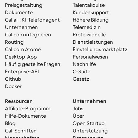
Preisgestaltung
Talentakquise
Dokumente
Kundensupport
Cal.ai - KI-Telefonagent
Höhere Bildung
Unternehmen
Telemedizin
Cal.com integrieren
Professionelle 
Routing
Dienstleistungen
Cal.com Atome
Einstellungsmarktplatz
Desktop-App
Personalwesen
Häufig gestellte Fragen
Nachhilfe
Enterprise-API
C-Suite
Github
Gesetz
Docker
Ressourcen
Unternehmen
Affiliate-Programm
Jobs
Hilfe-Dokumente
Über
Blog
Open Startup
Cal-Schriften
Unterstützung