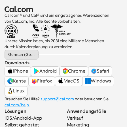
Cal.com® und Cal® sind ein eingetragenes Warenzeichen 
von Cal.com, Inc. Alle Rechte vorbehalten.
Unsere Mission ist es, bis 2031 eine Milliarde Menschen 
durch Kalenderplanung zu verbinden.
Select Language
German (Germany)
Downloads
iPhone
Android
Chrome
Safari
Kante
Firefox
MacOS
Windows
Linux
Brauchen Sie Hilfe? 
support@cal.com
 oder besuchen Sie 
cal.com/help
.
Lösungen
Anwendungsfälle
iOS/Android-App
Verkauf
Selbst gehostet
Marketing