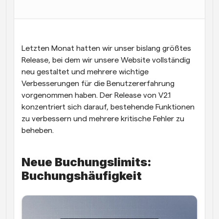
Arbeitsabläufe
Automatisieren Sie die Planung und Erinnerungen
Blog
Letzten Monat hatten wir unser bislang größtes 
Bleiben Sie auf dem Laufenden über die neuesten 
Release, bei dem wir unsere Website vollständig 
Nachrichten und Updates.
neu gestaltet und mehrere wichtige 
Supercharged Planung mit KI-gestützten Anrufen
Verbesserungen für die Benutzererfahrung 
Sofortige Besprechungen
vorgenommen haben. Der Release von V2.1 
Treffen Sie sich in wenigen Minuten mit Kunden
konzentriert sich darauf, bestehende Funktionen 
zu verbessern und mehrere kritische Fehler zu 
Dynamische Gruppenlinks
beheben.
Nahtlos Meetings mit mehreren Personen buchen
Webhooks
Neue Buchungslimits: 
Erhalten Sie eine Benachrichtigung, wenn etwas 
passiert
Buchungshäufigkeit 