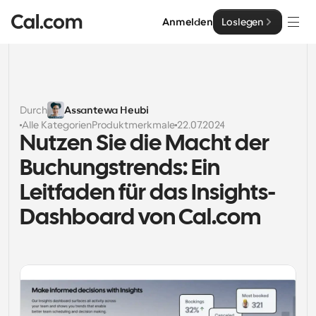
Anmelden
Loslegen
Lösungen
Lösungen
Durch
Assantewa Heubi
Alle Kategorien
Produktmerkmale
22.07.2024
Nach Teamgröße
Enterprise
Nutzen Sie die Macht der 
Für Einzelpersonen
Buchungstrends: Ein 
Persönliche Terminplanung einfach gemacht
Cal.ai
Leitfaden für das Insights-
Für Teams
Dashboard von Cal.com
Kollaborative Planung für Gruppen
Entwickler
Für Entwickler
Entwicklerdokumentation
Ressourcen
Leistungsstarke Funktionen und Integrationen
Dokumentation für die Cal.com-Plattform
API
Preisgestaltung
API
Für Unternehmen
Erstellen Sie Ihre eigenen Integrationen mit unserer 