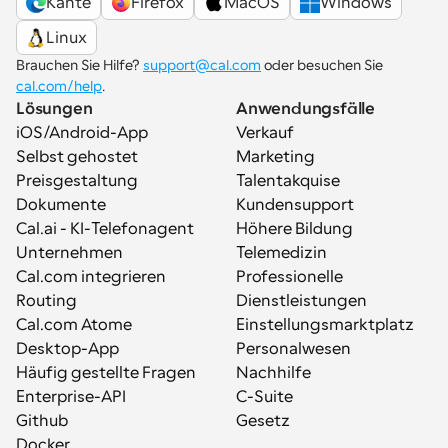
Kante
Firefox
MacOS
Windows
Linux
Brauchen Sie Hilfe? 
support@cal.com
 oder besuchen Sie 
cal.com/help
.
Lösungen
Anwendungsfälle
iOS/Android-App
Verkauf
Selbst gehostet
Marketing
Preisgestaltung
Talentakquise
Dokumente
Kundensupport
Cal.ai - KI-Telefonagent
Höhere Bildung
Unternehmen
Telemedizin
Cal.com integrieren
Professionelle 
Routing
Dienstleistungen
Cal.com Atome
Einstellungsmarktplatz
Desktop-App
Personalwesen
Häufig gestellte Fragen
Nachhilfe
Enterprise-API
C-Suite
Github
Gesetz
Docker