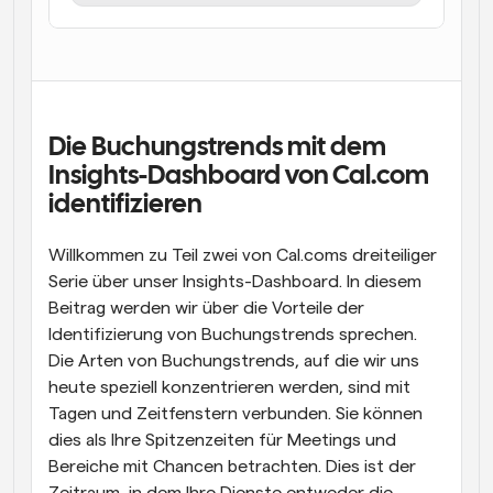
Arbeitsabläufe
Automatisieren Sie die Planung und Erinnerungen
Blog
Bleiben Sie auf dem Laufenden über die neuesten 
Die Buchungstrends mit dem 
Nachrichten und Updates.
Supercharged Planung mit KI-gestützten Anrufen
Insights-Dashboard von Cal.com 
Sofortige Besprechungen
identifizieren
Treffen Sie sich in wenigen Minuten mit Kunden
Willkommen zu Teil zwei von Cal.coms dreiteiliger 
Dynamische Gruppenlinks
Serie über unser Insights-Dashboard. In diesem 
Nahtlos Meetings mit mehreren Personen buchen
Beitrag werden wir über die Vorteile der 
Identifizierung von Buchungstrends sprechen. 
Webhooks
Die Arten von Buchungstrends, auf die wir uns 
Erhalten Sie eine Benachrichtigung, wenn etwas 
passiert
heute speziell konzentrieren werden, sind mit 
Tagen und Zeitfenstern verbunden. Sie können 
dies als Ihre Spitzenzeiten für Meetings und 
Bereiche mit Chancen betrachten. Dies ist der 