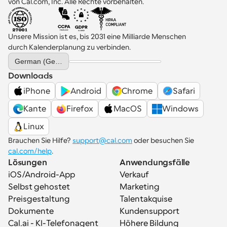
von Cal.com, Inc. Alle Rechte vorbehalten.
Unsere Mission ist es, bis 2031 eine Milliarde Menschen 
durch Kalenderplanung zu verbinden.
Select Language
German (Germany)
Downloads
iPhone
Android
Chrome
Safari
Kante
Firefox
MacOS
Windows
Linux
Brauchen Sie Hilfe? 
support@cal.com
 oder besuchen Sie 
cal.com/help
.
Lösungen
Anwendungsfälle
iOS/Android-App
Verkauf
Selbst gehostet
Marketing
Preisgestaltung
Talentakquise
Dokumente
Kundensupport
Cal.ai - KI-Telefonagent
Höhere Bildung