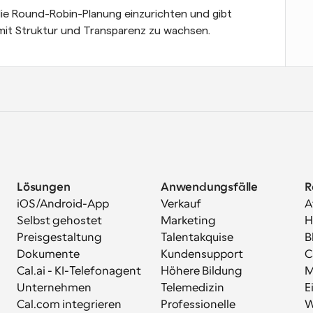
ie Round-Robin-Planung einzurichten und gibt 
e mit Struktur und Transparenz zu wachsen.
Lösungen
Anwendungsfälle
R
iOS/Android-App
Verkauf
A
Selbst gehostet
Marketing
H
Preisgestaltung
Talentakquise
B
Dokumente
Kundensupport
C
Cal.ai - KI-Telefonagent
Höhere Bildung
M
Unternehmen
Telemedizin
E
Cal.com integrieren
Professionelle 
W