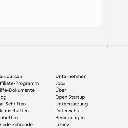
essourcen
Unternehmen
ffiliate-Programm
Jobs
ilfe-Dokumente
Über
log
Open Startup
al-Schriften
Unterstützung
annschaften
Datenschutz
inbetten
Bedingungen
iederkehrende 
Lizenz