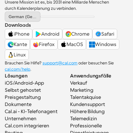
Unsere Mission ist es, bis 2031 eine Milliarde Menschen 
durch Kalenderplanung zu verbinden.
Select Language
German (Germany)
Downloads
iPhone
Android
Chrome
Safari
Kante
Firefox
MacOS
Windows
Linux
Brauchen Sie Hilfe? 
support@cal.com
 oder besuchen Sie 
cal.com/help
.
Lösungen
Anwendungsfälle
iOS/Android-App
Verkauf
Selbst gehostet
Marketing
Preisgestaltung
Talentakquise
Dokumente
Kundensupport
Cal.ai - KI-Telefonagent
Höhere Bildung
Unternehmen
Telemedizin
Cal.com integrieren
Professionelle 