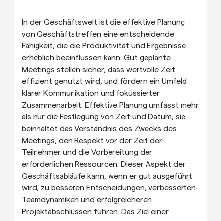
Arbeitsabläufe
In der Geschäftswelt ist die effektive Planung 
Automatisieren Sie die Planung und Erinnerungen
von Geschäftstreffen eine entscheidende 
Fähigkeit, die die Produktivität und Ergebnisse 
Blog
Bleiben Sie auf dem Laufenden über die neuesten 
erheblich beeinflussen kann. Gut geplante 
Nachrichten und Updates.
Meetings stellen sicher, dass wertvolle Zeit 
Supercharged Planung mit KI-gestützten Anrufen
effizient genutzt wird, und fördern ein Umfeld 
Sofortige Besprechungen
klarer Kommunikation und fokussierter 
Treffen Sie sich in wenigen Minuten mit Kunden
Zusammenarbeit. Effektive Planung umfasst mehr 
als nur die Festlegung von Zeit und Datum; sie 
Dynamische Gruppenlinks
beinhaltet das Verständnis des Zwecks des 
Nahtlos Meetings mit mehreren Personen buchen
Meetings, den Respekt vor der Zeit der 
Teilnehmer und die Vorbereitung der 
Webhooks
Erhalten Sie eine Benachrichtigung, wenn etwas 
erforderlichen Ressourcen. Dieser Aspekt der 
passiert
Geschäftsabläufe kann, wenn er gut ausgeführt 
wird, zu besseren Entscheidungen, verbesserten 
Teamdynamiken und erfolgreicheren 
Projektabschlüssen führen. Das Ziel einer 