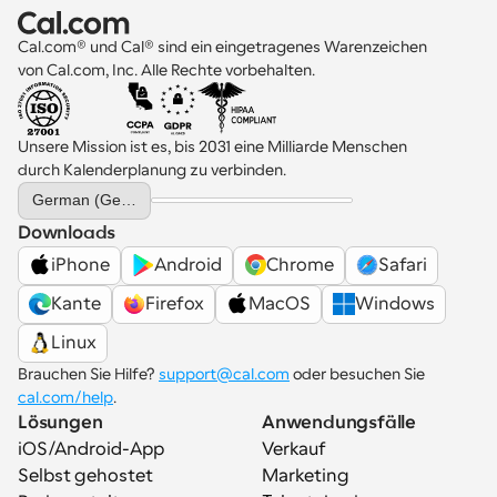
Cal.com® und Cal® sind ein eingetragenes Warenzeichen 
von Cal.com, Inc. Alle Rechte vorbehalten.
Unsere Mission ist es, bis 2031 eine Milliarde Menschen 
durch Kalenderplanung zu verbinden.
Select Language
German (Germany)
Downloads
iPhone
Android
Chrome
Safari
Kante
Firefox
MacOS
Windows
Linux
Brauchen Sie Hilfe? 
support@cal.com
 oder besuchen Sie 
cal.com/help
.
Lösungen
Anwendungsfälle
iOS/Android-App
Verkauf
Selbst gehostet
Marketing