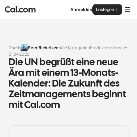
Anmelden
Loslegen
Lösungen
Lösungen
Durch
Peer Richelsen
Alle Kategorien
Produktmerkmale
01.04.2023
Nach Teamgröße
Enterprise
Die UN begrüßt eine neue 
Für Einzelpersonen
Ära mit einem 13-Monats-
Persönliche Terminplanung einfach gemacht
Cal.ai
Kalender: Die Zukunft des 
Für Teams
Zeitmanagements beginnt 
Kollaborative Planung für Gruppen
Entwickler
mit Cal.com
Für Entwickler
Entwicklerdokumentation
Ressourcen
Leistungsstarke Funktionen und Integrationen
Dokumentation für die Cal.com-Plattform
API
Preisgestaltung
API
Für Unternehmen
Erstellen Sie Ihre eigenen Integrationen mit unserer 