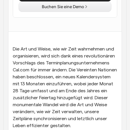
Buchen Sie eine Demo
Arbeitsabläufe
Automatisieren Sie die Planung und Erinnerungen
Blog
Bleiben Sie auf dem Laufenden über die neuesten 
Nachrichten und Updates.
Supercharged Planung mit KI-gestützten Anrufen
Die Art und Weise, wie wir Zeit wahrnehmen und 
Sofortige Besprechungen
organisieren, wird sich dank eines revolutionären 
Treffen Sie sich in wenigen Minuten mit Kunden
Vorschlags des Terminplanungsunternehmens 
Cal.com für immer ändern. Die Vereinten Nationen 
Dynamische Gruppenlinks
haben beschlossen, ein neues Kalendersystem 
Nahtlos Meetings mit mehreren Personen buchen
mit 13 Monaten einzuführen, wobei jeder Monat 
Webhooks
28 Tage umfasst und am Ende des Jahres ein 
Erhalten Sie eine Benachrichtigung, wenn etwas 
zusätzlicher Feiertag hinzugefügt wird. Dieser 
passiert
monumentale Wandel wird die Art und Weise 
verändern, wie wir Zeit verwalten, unsere 
Zeitpläne synchronisieren und letztlich unser 
Leben effizienter gestalten.