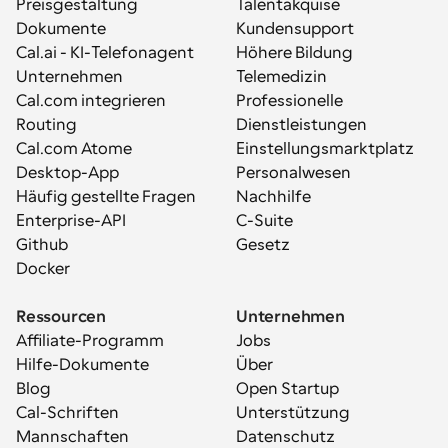
Preisgestaltung
Talentakquise
Dokumente
Kundensupport
Cal.ai - KI-Telefonagent
Höhere Bildung
Unternehmen
Telemedizin
Cal.com integrieren
Professionelle 
Routing
Dienstleistungen
Cal.com Atome
Einstellungsmarktplatz
Desktop-App
Personalwesen
Häufig gestellte Fragen
Nachhilfe
Enterprise-API
C-Suite
Github
Gesetz
Docker
Ressourcen
Unternehmen
Affiliate-Programm
Jobs
Hilfe-Dokumente
Über
Blog
Open Startup
Cal-Schriften
Unterstützung
Mannschaften
Datenschutz