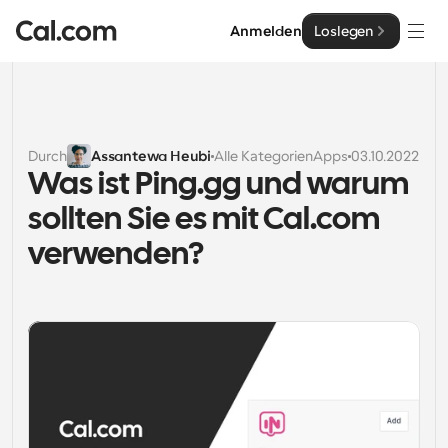
Anmelden
Loslegen
Lösungen
Lösungen
Durch
Assantewa Heubi
Alle Kategorien
Apps
03.10.2022
Was ist Ping.gg und warum 
Nach Teamgröße
Enterprise
sollten Sie es mit Cal.com 
Für Einzelpersonen
Persönliche Terminplanung einfach gemacht
verwenden?
Cal.ai
Für Teams
Kollaborative Planung für Gruppen
Entwickler
Für Entwickler
Entwicklerdokumentation
Ressourcen
Leistungsstarke Funktionen und Integrationen
Dokumentation für die Cal.com-Plattform
API
Preisgestaltung
API
Für Unternehmen
Erstellen Sie Ihre eigenen Integrationen mit unserer 