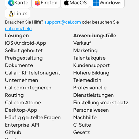
Kante
Firefox
MacOS
Windows
Linux
Brauchen Sie Hilfe? 
support@cal.com
 oder besuchen Sie 
cal.com/help
.
Lösungen
Anwendungsfälle
iOS/Android-App
Verkauf
Selbst gehostet
Marketing
Preisgestaltung
Talentakquise
Dokumente
Kundensupport
Cal.ai - KI-Telefonagent
Höhere Bildung
Unternehmen
Telemedizin
Cal.com integrieren
Professionelle 
Routing
Dienstleistungen
Cal.com Atome
Einstellungsmarktplatz
Desktop-App
Personalwesen
Häufig gestellte Fragen
Nachhilfe
Enterprise-API
C-Suite
Github
Gesetz