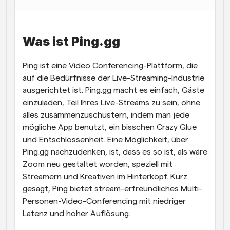
Arbeitsabläufe
Automatisieren Sie die Planung und Erinnerungen
Was ist Ping.gg
Blog
Bleiben Sie auf dem Laufenden über die neuesten 
Ping ist eine Video Conferencing-Plattform, die 
Nachrichten und Updates.
auf die Bedürfnisse der Live-Streaming-Industrie 
Supercharged Planung mit KI-gestützten Anrufen
ausgerichtet ist. Ping.gg macht es einfach, Gäste 
Sofortige Besprechungen
Treffen Sie sich in wenigen Minuten mit Kunden
einzuladen, Teil Ihres Live-Streams zu sein, ohne 
alles zusammenzuschustern, indem man jede 
mögliche App benutzt, ein bisschen Crazy Glue 
Dynamische Gruppenlinks
Nahtlos Meetings mit mehreren Personen buchen
und Entschlossenheit. Eine Möglichkeit, über 
Ping.gg nachzudenken, ist, dass es so ist, als wäre 
Webhooks
Zoom neu gestaltet worden, speziell mit 
Erhalten Sie eine Benachrichtigung, wenn etwas 
Streamern und Kreativen im Hinterkopf. Kurz 
passiert
gesagt, Ping bietet stream-erfreundliches Multi-
Personen-Video-Conferencing mit niedriger 
Latenz und hoher Auflösung.