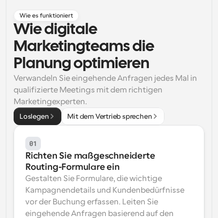
Arbeitsabläufe
Wie es funktioniert
Automatisieren Sie die Planung und Erinnerungen
Wie digitale 
Marketingteams die 
Blog
Bleiben Sie auf dem Laufenden über die neuesten 
Planung optimieren
Nachrichten und Updates.
Supercharged Planung mit KI-gestützten Anrufen
Verwandeln Sie eingehende Anfragen jedes Mal in 
Sofortige Besprechungen
qualifizierte Meetings mit dem richtigen 
Treffen Sie sich in wenigen Minuten mit Kunden
Marketingexperten.
Loslegen
Mit dem Vertrieb sprechen
Dynamische Gruppenlinks
Nahtlos Meetings mit mehreren Personen buchen
01
Webhooks
Richten Sie maßgeschneiderte 
Erhalten Sie eine Benachrichtigung, wenn etwas 
Routing-Formulare ein
passiert
Gestalten Sie Formulare, die wichtige 
Kampagnendetails und Kundenbedürfnisse 
vor der Buchung erfassen. Leiten Sie 
eingehende Anfragen basierend auf den 