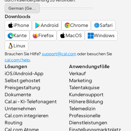
durch Kalenderplanung zu verbinden.
Select Language
German (Germany)
Downloads
iPhone
Android
Chrome
Safari
Kante
Firefox
MacOS
Windows
Linux
Brauchen Sie Hilfe? 
support@cal.com
 oder besuchen Sie 
cal.com/help
.
Lösungen
Anwendungsfälle
iOS/Android-App
Verkauf
Selbst gehostet
Marketing
Preisgestaltung
Talentakquise
Dokumente
Kundensupport
Cal.ai - KI-Telefonagent
Höhere Bildung
Unternehmen
Telemedizin
Cal.com integrieren
Professionelle 
Routing
Dienstleistungen
Cal.com Atome
Einstellungsmarktplatz