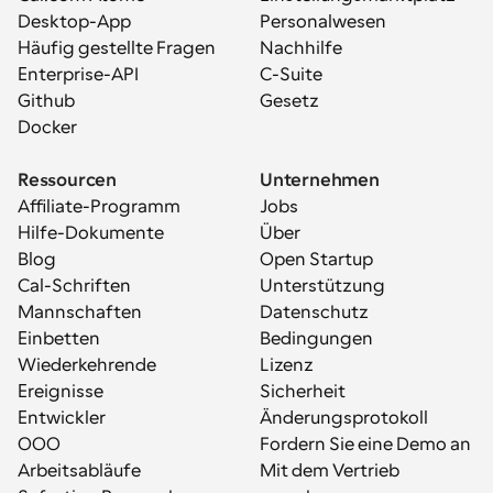
Desktop-App
Personalwesen
Häufig gestellte Fragen
Nachhilfe
Enterprise-API
C-Suite
Github
Gesetz
Docker
Ressourcen
Unternehmen
Affiliate-Programm
Jobs
Hilfe-Dokumente
Über
Blog
Open Startup
Cal-Schriften
Unterstützung
Mannschaften
Datenschutz
Einbetten
Bedingungen
Wiederkehrende 
Lizenz
Ereignisse
Sicherheit
Entwickler
Änderungsprotokoll
OOO
Fordern Sie eine Demo an
Arbeitsabläufe
Mit dem Vertrieb 