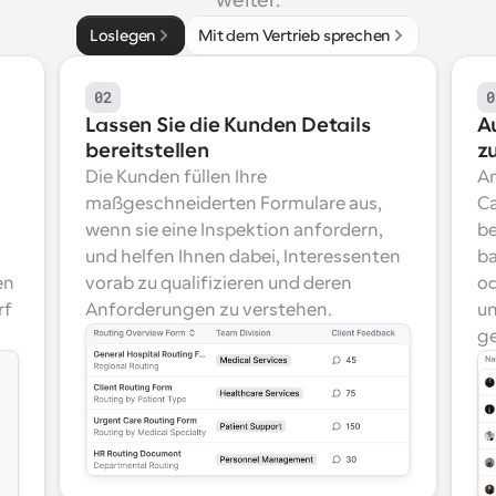
weiter.
Loslegen
Mit dem Vertrieb sprechen
02
0
Lassen Sie die Kunden Details 
A
bereitstellen
z
Die Kunden füllen Ihre 
An
maßgeschneiderten Formulare aus, 
Ca
wenn sie eine Inspektion anfordern, 
be
und helfen Ihnen dabei, Interessenten 
ba
n 
vorab zu qualifizieren und deren 
od
f 
Anforderungen zu verstehen.
un
ge