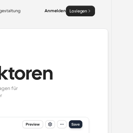
sgestaltung
Anmelden
Loslegen
ktoren
gen für 
 