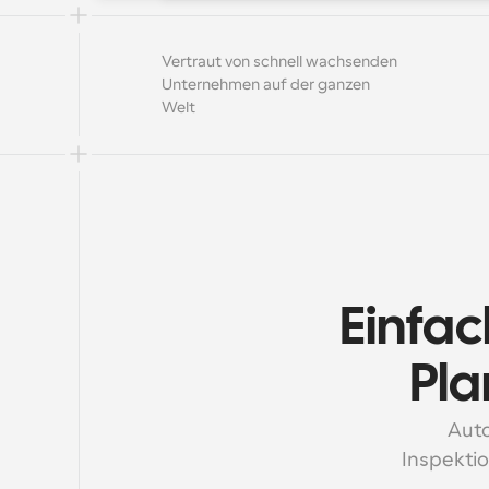
Vertraut von schnell wachsenden 
Unternehmen auf der ganzen 
Welt
Einfach
Pla
Auto
Inspektio