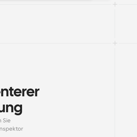
nterer 
rung
Sie 
nspektor 