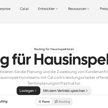
erprise
Cal.ai
Entwickler
Ressourcen
Prei
Routing für Hausinspektoren
ng für Hausinspe
isieren Sie die Planung und die Zuweisung von Kundenanfra
ausinspektionsteams mit Cal.com's leistungsstarker offener
Terminplanungsinfrastruktur.
Loslegen
Mit dem Vertrieb sprechen