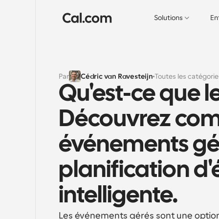
Solutions
En
Par
Cédric van Ravesteijn
Toutes les catégorie
Qu'est-ce que l
Découvrez comme
événements gér
planification d'
intelligente.
Les événements gérés sont une option