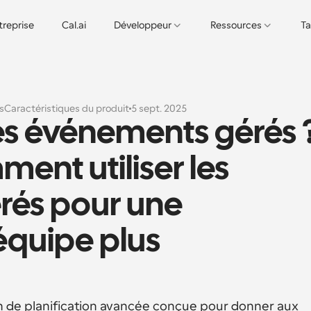
treprise
Cal.ai
Développeur
Ressources
Ta
s
Caractéristiques du produit
5 sept. 2025
es événements gérés ?
nt utiliser les 
és pour une 
équipe plus 
 de planification avancée conçue pour donner aux 