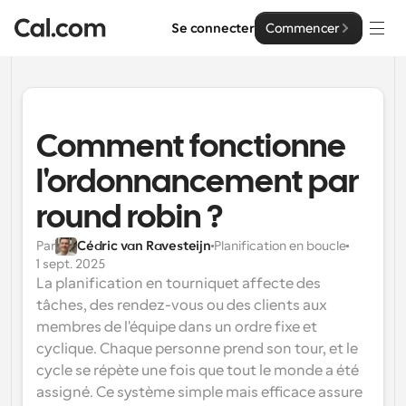
Se connecter
Commencer
Solutions
Solutions
Comment fonctionne 
Par taille d'équipe
l'ordonnancement par 
Entreprise
Pour les particuliers
round robin ?
Planification personnelle simplifiée
Cal.ai
Par
Cédric van Ravesteijn
Planification en boucle
Pour les équipes
1 sept. 2025
Planification collaborative pour les groupes
Développeur
La planification en tourniquet affecte des 
tâches, des rendez-vous ou des clients aux 
Pour les organisations
membres de l'équipe dans un ordre fixe et 
Documentation des développeurs
Ressources
Planification pour les grandes équipes, avec plus de 
cyclique. Chaque personne prend son tour, et le 
Documentation pour la plateforme Cal.com
contrôle et de sécurité
cycle se répète une fois que tout le monde a été 
Police : Cal Sans UI et texte
Tarification
assigné. Ce système simple mais efficace assure 
Pour les entreprises
Notre propre police de caractères variable pour la 
API