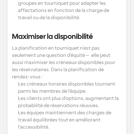
groupes en tourniquet pour adapter les 
Flux de travail
affectations en fonction de la charge de 
Automatiser la planification et les rappels
travail ou de la disponibilité.
Blog
Restez à jour avec les dernières nouvelles et mises à 
Maximiser la disponibilité
Programmation surpuissante avec des appels 
jour
alimentés par l'IA
La planification en tourniquet n'est pas 
Réunions instantanées
seulement une question d'équité — elle peut 
Rencontrez des clients en quelques minutes
aussi 
maximiser les créneaux disponibles pour 
les réservataires
. Dans la planification de 
Liens de groupe dynamique
rendez-vous :
Réservez facilement des réunions avec plusieurs 
personnes
Les créneaux horaires disponibles tournent 
parmi les membres de l'équipe.
Webhooks
Les clients ont plus d'options, augmentant la 
Soyez informé lorsque quelque chose se passe
probabilité de réservations réussies.
Les équipes maintiennent des charges de 
travail équilibrées tout en améliorant 
l'accessibilité.