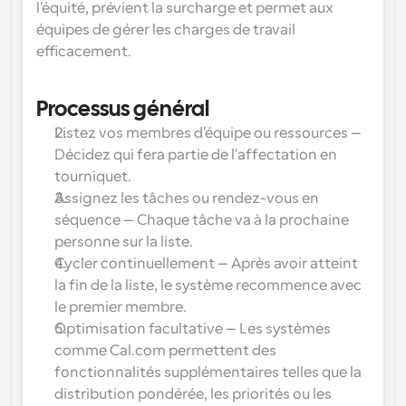
conception d’interfaces utilisateur
Solutions de planification de niveau entreprise
l'équité, prévient la surcharge et permet aux 
Créez vos propres intégrations avec notre API publique
équipes de gérer les charges de travail 
Par cas 
App Store
Composants de planification
d'utilisation
efficacement.
Intégrez-vous à vos applications préférées
Utilisez nos atomes React pour ajouter la planification à 
votre application.
Recrutement
Soutien
Processus général
Événements Collectifs
Créer un client OAuth
Planifier des événements avec plusieurs participants
Listez vos membres d'équipe ou ressources
 – 
Intégrez Cal.com en utilisant OAuth
Ventes
Santé
Décidez qui fera partie de l'affectation en 
Documents d'aide
tourniquet.
Besoin d'en savoir plus sur notre système ? Consultez la 
Assignez les tâches ou rendez-vous en 
documentation d'aide.
Ressources 
Télésanté
séquence
 – Chaque tâche va à la prochaine 
humaines
Intégrer
personne sur la liste.
Intégrer Cal.com dans votre site web
Cycler continuellement
 – Après avoir atteint 
Éducation
Marketing
la fin de la liste, le système recommence avec 
Hors du bureau
le premier membre.
Planifiez des congés facilement
Optimisation facultative
 – Les systèmes 
comme Cal.com permettent des 
Essayez Cal.ai maintenant !
Paiements
fonctionnalités supplémentaires telles que la 
Accepter les paiements pour les réservations
distribution pondérée, les priorités ou les 