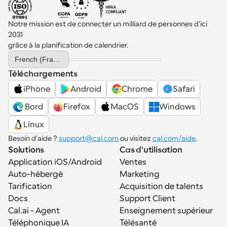
comment la mettre en place pour votre 
équipe avec des outils comme Cal.com.
Notre mission est de connecter un milliard de personnes d'ici 
2031 
grâce à la planification de calendrier.
Select Language
French (France)
Téléchargements
iPhone
Android
Chrome
Safari
 Bord
Firefox
MacOS
Windows
Linux
Besoin d'aide ? 
support@cal.com
 ou visitez 
cal.com/aide
.
Solutions
Cas d'utilisation
Application iOS/Android
Ventes
Auto-hébergé
Marketing
Tarification
Acquisition de talents
Docs
Support Client
Cal.ai - Agent 
Enseignement supérieur
Téléphonique IA
Télésanté