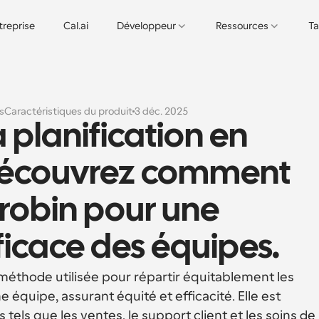
treprise
Cal.ai
Développeur
Ressources
Ta
s
Caractéristiques du produit
3 déc. 2025
 planification en 
Découvrez comment 
 robin pour une 
fficace des équipes.
 méthode utilisée pour répartir équitablement les 
 équipe, assurant équité et efficacité. Elle est 
els que les ventes, le support client et les soins de 