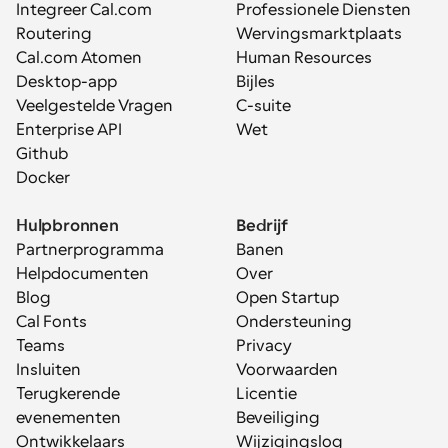
Integreer Cal.com
Professionele Diensten
Routering
Wervingsmarktplaats
Cal.com Atomen
Human Resources
Desktop-app
Bijles
Veelgestelde Vragen
C-suite
Enterprise API
Wet
Github
Docker
Hulpbronnen
Bedrijf
Partnerprogramma
Banen
Helpdocumenten
Over
Blog
Open Startup
Cal Fonts
Ondersteuning
Teams
Privacy
Insluiten
Voorwaarden
Terugkerende 
Licentie
evenementen
Beveiliging
Ontwikkelaars
Wijzigingslog