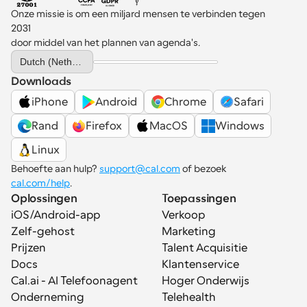
Onze missie is om een miljard mensen te verbinden tegen 
2031 
door middel van het plannen van agenda's.
Select Language
Dutch (Netherlands)
Downloads
iPhone
Android
Chrome
Safari
Rand
Firefox
MacOS
Windows
Linux
Behoefte aan hulp? 
support@cal.com
 of bezoek 
cal.com/help
.
Oplossingen
Toepassingen
iOS/Android-app
Verkoop
Zelf-gehost
Marketing
Prijzen
Talent Acquisitie
Docs
Klantenservice
Cal.ai - AI Telefoonagent
Hoger Onderwijs
Onderneming
Telehealth