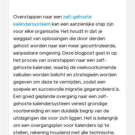
Workflow
Automatiseer planning en herinneringen
Overstappen naar een 
zelf-gehoste 
kalendersysteem
 kan een aanzienlijke stap zijn 
voor elke organisatie. Het houdt in dat je 
Blog
Blijf op de hoogte van het laatste nieuws en updates
weggaat van oplossingen die door derden 
Supercharged planning met AI-gestuurde 
gehost worden naar een meer gecontroleerde, 
oproepen
aanpasbare omgeving. Deze blogpost gaat in op 
Instant Vergaderingen
Ontmoet cliënten binnen enkele minuten
het proces van overstappen naar een zelf-
gehoste kalender, waarbij de veelvoorkomende 
valkuilen worden belicht en strategieën worden 
Dynamische Groep Links
Boek naadloos vergaderingen met meerdere mensen
gegeven om deze te vermijden, zodat een 
soepele en succesvolle migratie gegarandeerd is. 
Een goed geplande overgang naar een zelf-
Webhooks
Ontvang een melding wanneer er iets gebeurt
gehoste kalendersysteem vereist grondige 
voorbereiding en een duidelijk begrip van de 
uitdagingen die voor zich liggen. Het is belangrijk 
om een overgangsplan voor kalenders op te 
stellen, rekening houdend met alle technische, 