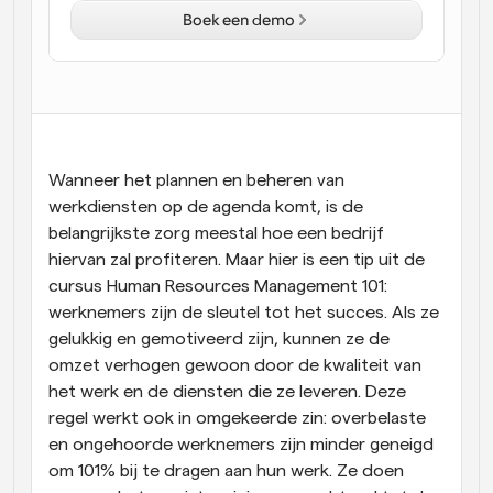
Boek een demo
Workflow
Automatiseer planning en herinneringen
Blog
Blijf op de hoogte van het laatste nieuws en updates
Supercharged planning met AI-gestuurde 
oproepen
Wanneer het plannen en beheren van 
Instant Vergaderingen
werkdiensten op de agenda komt, is de 
Ontmoet cliënten binnen enkele minuten
belangrijkste zorg meestal hoe een bedrijf 
hiervan zal profiteren. Maar hier is een tip uit de 
Dynamische Groep Links
cursus Human Resources Management 101: 
Boek naadloos vergaderingen met meerdere mensen
werknemers zijn de sleutel tot het succes. Als ze 
gelukkig en gemotiveerd zijn, kunnen ze de 
Webhooks
omzet verhogen gewoon door de kwaliteit van 
Ontvang een melding wanneer er iets gebeurt
het werk en de diensten die ze leveren. Deze 
regel werkt ook in omgekeerde zin: overbelaste 
en ongehoorde werknemers zijn minder geneigd 
om 101% bij te dragen aan hun werk. Ze doen 