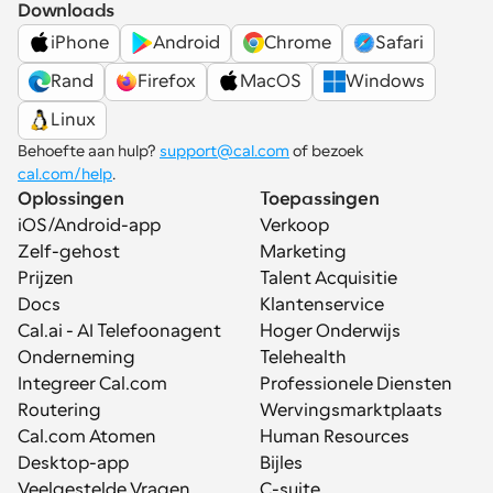
Downloads
iPhone
Android
Chrome
Safari
Rand
Firefox
MacOS
Windows
Linux
Behoefte aan hulp? 
support@cal.com
 of bezoek 
cal.com/help
.
Oplossingen
Toepassingen
iOS/Android-app
Verkoop
Zelf-gehost
Marketing
Prijzen
Talent Acquisitie
Docs
Klantenservice
Cal.ai - AI Telefoonagent
Hoger Onderwijs
Onderneming
Telehealth
Integreer Cal.com
Professionele Diensten
Routering
Wervingsmarktplaats
Cal.com Atomen
Human Resources
Desktop-app
Bijles
Veelgestelde Vragen
C-suite