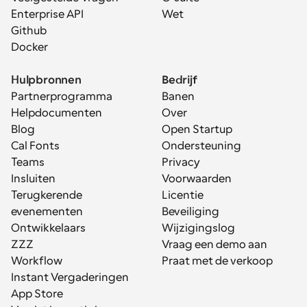
Enterprise API
Wet
Github
Docker
Hulpbronnen
Bedrijf
Partnerprogramma
Banen
Helpdocumenten
Over
Blog
Open Startup
Cal Fonts
Ondersteuning
Teams
Privacy
Insluiten
Voorwaarden
Terugkerende 
Licentie
evenementen
Beveiliging
Ontwikkelaars
Wijzigingslog
ZZZ
Vraag een demo aan
Workflow
Praat met de verkoop
Instant Vergaderingen
App Store