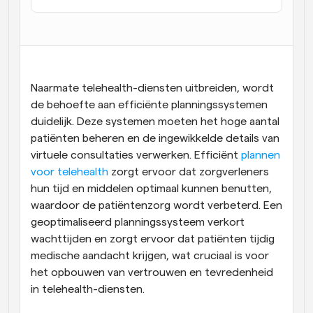
Workflow
Automatiseer planning en herinneringen
Blog
Blijf op de hoogte van het laatste nieuws en updates
Naarmate telehealth-diensten uitbreiden, wordt 
Supercharged planning met AI-gestuurde 
de behoefte aan efficiënte planningssystemen 
oproepen
duidelijk. Deze systemen moeten het hoge aantal 
Instant Vergaderingen
Ontmoet cliënten binnen enkele minuten
patiënten beheren en de ingewikkelde details van 
virtuele consultaties verwerken. Efficiënt
 plannen 
voor telehealth
 zorgt ervoor dat zorgverleners 
Dynamische Groep Links
Boek naadloos vergaderingen met meerdere mensen
hun tijd en middelen optimaal kunnen benutten, 
waardoor de patiëntenzorg wordt verbeterd. Een 
geoptimaliseerd planningssysteem verkort 
Webhooks
Ontvang een melding wanneer er iets gebeurt
wachttijden en zorgt ervoor dat patiënten tijdig 
medische aandacht krijgen, wat cruciaal is voor 
het opbouwen van vertrouwen en tevredenheid 
in telehealth-diensten.