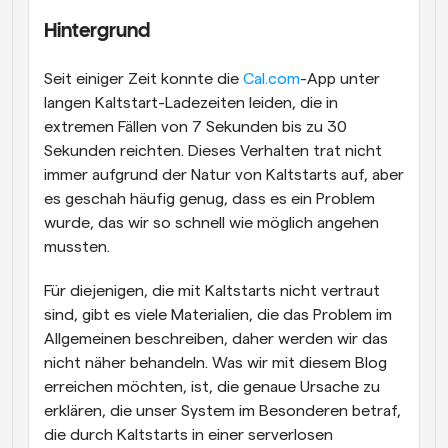
Hintergrund
Arbeitsabläufe
Automatisieren Sie die Planung und Erinnerungen
Seit einiger Zeit konnte die 
Cal.com
-App unter 
Blog
langen Kaltstart-Ladezeiten leiden, die in 
Bleiben Sie auf dem Laufenden über die neuesten 
extremen Fällen von 7 Sekunden bis zu 30 
Nachrichten und Updates.
Sekunden reichten. Dieses Verhalten trat nicht 
Supercharged Planung mit KI-gestützten Anrufen
immer aufgrund der Natur von Kaltstarts auf, aber 
Sofortige Besprechungen
Treffen Sie sich in wenigen Minuten mit Kunden
es geschah häufig genug, dass es ein Problem 
wurde, das wir so schnell wie möglich angehen 
mussten.
Dynamische Gruppenlinks
Nahtlos Meetings mit mehreren Personen buchen
Für diejenigen, die mit Kaltstarts nicht vertraut 
Webhooks
sind, gibt es viele Materialien, die das Problem im 
Erhalten Sie eine Benachrichtigung, wenn etwas 
Allgemeinen beschreiben, daher werden wir das 
passiert
nicht näher behandeln. Was wir mit diesem Blog 
erreichen möchten, ist, die genaue Ursache zu 
erklären, die unser System im Besonderen betraf, 
die durch Kaltstarts in einer serverlosen 