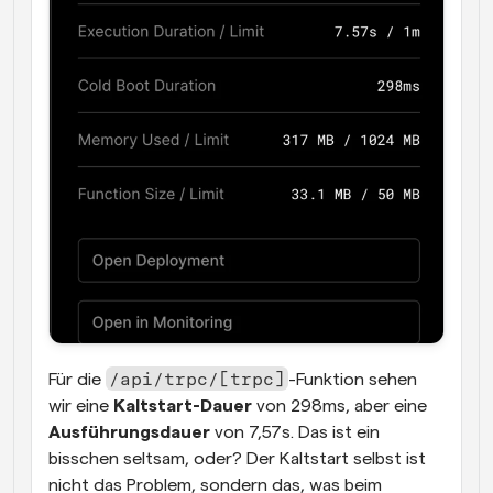
/api/trpc/[trpc]
Für die 
-Funktion sehen 
wir eine 
Kaltstart-Dauer
 von 298ms, aber eine 
Ausführungsdauer
 von 7,57s. Das ist ein 
bisschen seltsam, oder? Der Kaltstart selbst ist 
nicht das Problem, sondern das, was beim 