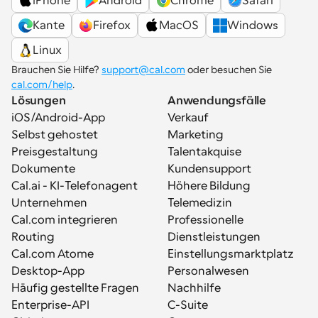
iPhone
Android
Chrome
Safari
Kante
Firefox
MacOS
Windows
Linux
Brauchen Sie Hilfe? 
support@cal.com
 oder besuchen Sie 
cal.com/help
.
Lösungen
Anwendungsfälle
iOS/Android-App
Verkauf
Selbst gehostet
Marketing
Preisgestaltung
Talentakquise
Dokumente
Kundensupport
Cal.ai - KI-Telefonagent
Höhere Bildung
Unternehmen
Telemedizin
Cal.com integrieren
Professionelle 
Routing
Dienstleistungen
Cal.com Atome
Einstellungsmarktplatz
Desktop-App
Personalwesen
Häufig gestellte Fragen
Nachhilfe
Enterprise-API
C-Suite