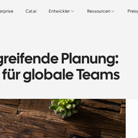
erprise
Cal.ai
Entwickler
Ressourcen
Prei
reifende Planung: 
 für globale Teams