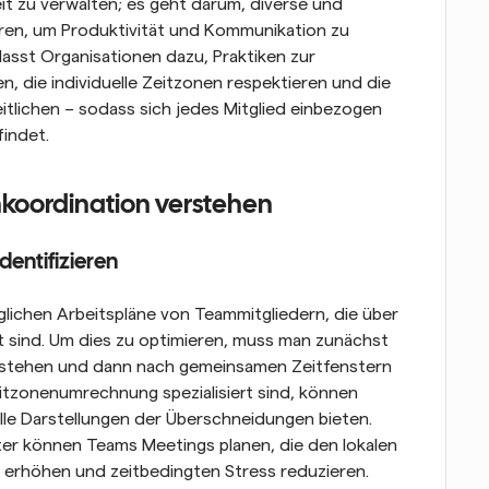
it zu verwalten; es geht darum, diverse und 
ren, um Produktivität und Kommunikation zu 
sst Organisationen dazu, Praktiken zur 
 die individuelle Zeitzonen respektieren und die 
itlichen – sodass sich jedes Mitglied einbezogen 
findet.
nkoordination verstehen
dentifizieren
lichen Arbeitspläne von Teammitgliedern, die über 
 sind. Um dies zu optimieren, muss man zunächst 
verstehen und dann nach gemeinsamen Zeitfenstern 
Zeitzonenumrechnung spezialisiert sind, können 
lle Darstellungen der Überschneidungen bieten. 
er können Teams Meetings planen, die den lokalen 
ng erhöhen und zeitbedingten Stress reduzieren.