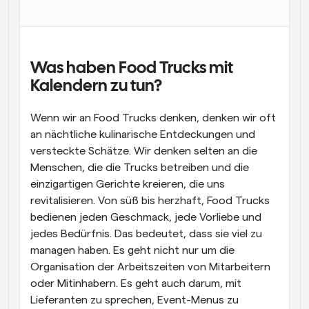
Arbeitsabläufe
Automatisieren Sie die Planung und Erinnerungen
Blog
Was haben Food Trucks mit 
Bleiben Sie auf dem Laufenden über die neuesten 
Kalendern zu tun?
Nachrichten und Updates.
Supercharged Planung mit KI-gestützten Anrufen
Wenn wir an Food Trucks denken, denken wir oft 
Sofortige Besprechungen
an nächtliche kulinarische Entdeckungen und 
Treffen Sie sich in wenigen Minuten mit Kunden
versteckte Schätze. Wir denken selten an die 
Menschen, die die Trucks betreiben und die 
Dynamische Gruppenlinks
einzigartigen Gerichte kreieren, die uns 
Nahtlos Meetings mit mehreren Personen buchen
revitalisieren. Von süß bis herzhaft, Food Trucks 
Webhooks
bedienen jeden Geschmack, jede Vorliebe und 
Erhalten Sie eine Benachrichtigung, wenn etwas 
jedes Bedürfnis. Das bedeutet, dass sie viel zu 
passiert
managen haben. Es geht nicht nur um die 
Organisation der Arbeitszeiten von Mitarbeitern 
oder Mitinhabern. Es geht auch darum, mit 
Lieferanten zu sprechen, Event-Menus zu 