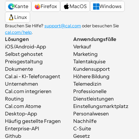
Kante
Firefox
MacOS
Windows
Linux
Brauchen Sie Hilfe? 
support@cal.com
 oder besuchen Sie 
cal.com/help
.
Lösungen
Anwendungsfälle
iOS/Android-App
Verkauf
Selbst gehostet
Marketing
Preisgestaltung
Talentakquise
Dokumente
Kundensupport
Cal.ai - KI-Telefonagent
Höhere Bildung
Unternehmen
Telemedizin
Cal.com integrieren
Professionelle 
Routing
Dienstleistungen
Cal.com Atome
Einstellungsmarktplatz
Desktop-App
Personalwesen
Häufig gestellte Fragen
Nachhilfe
Enterprise-API
C-Suite
Github
Gesetz