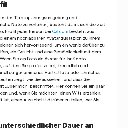
fil
Kalender-Terminplanungsumgebung und 
che Note zu verleihen, besteht darin, sich die Zeit 
s Profil jeder Person bei 
Cal.com
 besteht aus 
d einem hochladbaren Avatar zusätzlich zu ihrem 
eignen sich hervorragend, um ein wenig darüber zu 
lfen, ein Gesicht und eine Persönlichkeit mit dem 
 Wenn Sie ein Foto als Avatar für Ihr Konto 
, auf dem Sie professionell, freundlich und 
onell aufgenommenes Porträtfoto oder ähnliches 
 Leuten zeigt, wie Sie aussehen, und dass Sie 
it „Über mich“ beschriftet. Hier können Sie ein paar 
ügen und, wenn Sie möchten, einen Witz erzählen. 
t ist, einen Ausschnitt darüber zu teilen, wer Sie 
unterschiedlicher Dauer an