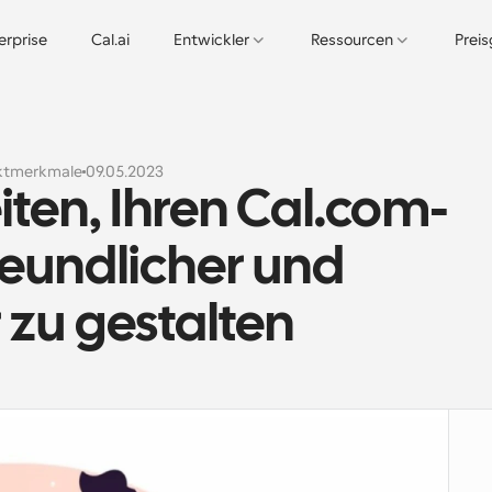
erprise
Cal.ai
Entwickler
Ressourcen
Prei
ktmerkmale
09.05.2023
ten, Ihren Cal.com-
eundlicher und 
zu gestalten