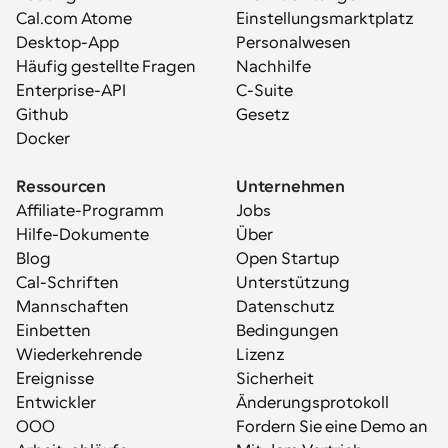
Cal.com Atome
Einstellungsmarktplatz
Desktop-App
Personalwesen
Häufig gestellte Fragen
Nachhilfe
Enterprise-API
C-Suite
Github
Gesetz
Docker
Ressourcen
Unternehmen
Affiliate-Programm
Jobs
Hilfe-Dokumente
Über
Blog
Open Startup
Cal-Schriften
Unterstützung
Mannschaften
Datenschutz
Einbetten
Bedingungen
Wiederkehrende 
Lizenz
Ereignisse
Sicherheit
Entwickler
Änderungsprotokoll
OOO
Fordern Sie eine Demo an