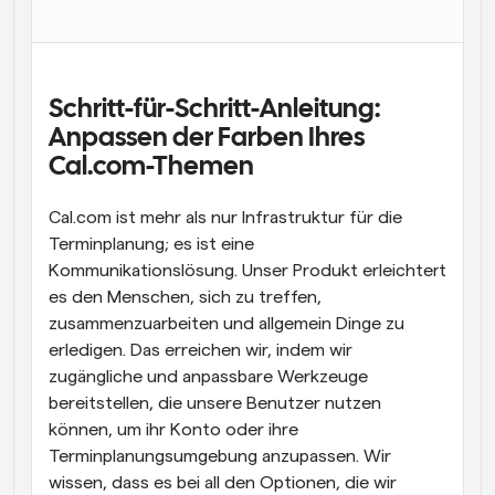
Arbeitsabläufe
Automatisieren Sie die Planung und Erinnerungen
Blog
Schritt-für-Schritt-Anleitung: 
Bleiben Sie auf dem Laufenden über die neuesten 
Anpassen der Farben Ihres 
Nachrichten und Updates.
Cal.com-Themen
Supercharged Planung mit KI-gestützten Anrufen
Sofortige Besprechungen
Treffen Sie sich in wenigen Minuten mit Kunden
Cal.com ist mehr als nur Infrastruktur für die 
Terminplanung; es ist eine 
Kommunikationslösung. Unser Produkt erleichtert 
Dynamische Gruppenlinks
Nahtlos Meetings mit mehreren Personen buchen
es den Menschen, sich zu treffen, 
zusammenzuarbeiten und allgemein Dinge zu 
Webhooks
erledigen. Das erreichen wir, indem wir 
Erhalten Sie eine Benachrichtigung, wenn etwas 
zugängliche und anpassbare Werkzeuge 
passiert
bereitstellen, die unsere Benutzer nutzen 
können, um ihr Konto oder ihre 
Terminplanungsumgebung anzupassen. Wir 
wissen, dass es bei all den Optionen, die wir 