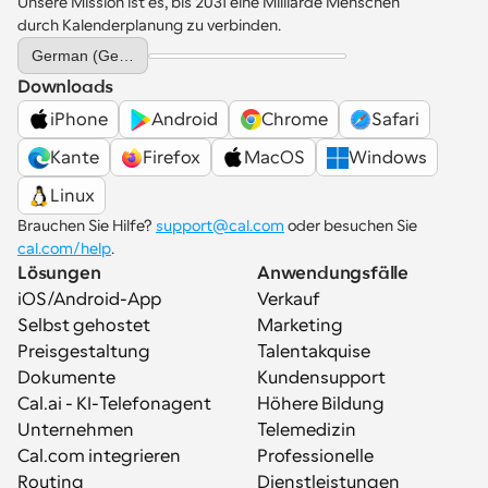
Unsere Mission ist es, bis 2031 eine Milliarde Menschen 
durch Kalenderplanung zu verbinden.
Select Language
German (Germany)
Downloads
iPhone
Android
Chrome
Safari
Kante
Firefox
MacOS
Windows
Linux
Brauchen Sie Hilfe? 
support@cal.com
 oder besuchen Sie 
cal.com/help
.
Lösungen
Anwendungsfälle
iOS/Android-App
Verkauf
Selbst gehostet
Marketing
Preisgestaltung
Talentakquise
Dokumente
Kundensupport
Cal.ai - KI-Telefonagent
Höhere Bildung
Unternehmen
Telemedizin
Cal.com integrieren
Professionelle 
Routing
Dienstleistungen