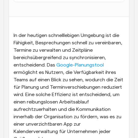
Arbeitsabläufe
Automatisieren Sie die Planung und Erinnerungen
Blog
Bleiben Sie auf dem Laufenden über die neuesten 
In der heutigen schnelllebigen Umgebung ist die 
Nachrichten und Updates.
Fähigkeit, Besprechungen schnell zu vereinbaren, 
Supercharged Planung mit KI-gestützten Anrufen
Termine zu verwalten und Zeitpläne 
Sofortige Besprechungen
bereichsübergreifend zu synchronisieren, 
Treffen Sie sich in wenigen Minuten mit Kunden
entscheidend. Das
 Google-Planungstool
ermöglicht es Nutzern, die Verfügbarkeit ihres 
Dynamische Gruppenlinks
Teams auf einen Blick zu sehen, wodurch die Zeit 
Nahtlos Meetings mit mehreren Personen buchen
für Planung und Terminverschiebungen reduziert 
wird. Eine solche Effizienz ist entscheidend, um 
Webhooks
Erhalten Sie eine Benachrichtigung, wenn etwas 
einen reibungslosen Arbeitsablauf 
passiert
aufrechtzuerhalten und die Kommunikation 
innerhalb der Organisation zu fördern, was es zu 
einer unverzichtbaren App zur 
Kalenderverwaltung für Unternehmen jeder 