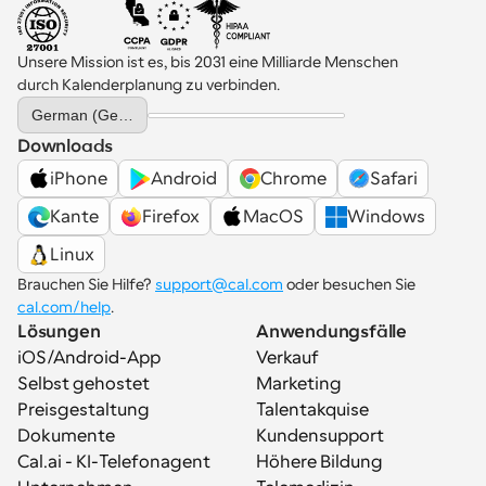
Unsere Mission ist es, bis 2031 eine Milliarde Menschen 
durch Kalenderplanung zu verbinden.
Select Language
German (Germany)
Downloads
iPhone
Android
Chrome
Safari
Kante
Firefox
MacOS
Windows
Linux
Brauchen Sie Hilfe? 
support@cal.com
 oder besuchen Sie 
cal.com/help
.
Lösungen
Anwendungsfälle
iOS/Android-App
Verkauf
Selbst gehostet
Marketing
Preisgestaltung
Talentakquise
Dokumente
Kundensupport
Cal.ai - KI-Telefonagent
Höhere Bildung