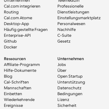
Unternehmen
Telemedizin
Cal.com integrieren
Professionelle 
Routing
Dienstleistungen
Cal.com Atome
Einstellungsmarktplatz
Desktop-App
Personalwesen
Häufig gestellte Fragen
Nachhilfe
Enterprise-API
C-Suite
Github
Gesetz
Docker
Ressourcen
Unternehmen
Affiliate-Programm
Jobs
Hilfe-Dokumente
Über
Blog
Open Startup
Cal-Schriften
Unterstützung
Mannschaften
Datenschutz
Einbetten
Bedingungen
Wiederkehrende 
Lizenz
Ereignisse
Sicherheit