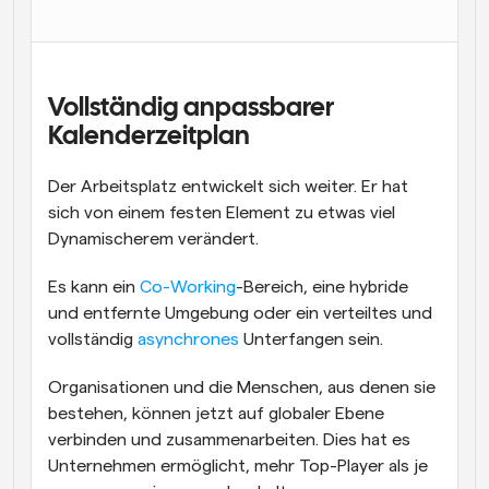
Arbeitsabläufe
Automatisieren Sie die Planung und Erinnerungen
Blog
Vollständig anpassbarer 
Bleiben Sie auf dem Laufenden über die neuesten 
Kalenderzeitplan
Nachrichten und Updates.
Supercharged Planung mit KI-gestützten Anrufen
Der Arbeitsplatz entwickelt sich weiter. Er hat 
Sofortige Besprechungen
sich von einem festen Element zu etwas viel 
Treffen Sie sich in wenigen Minuten mit Kunden
Dynamischerem verändert.
Dynamische Gruppenlinks
Es kann ein 
Co-Working
-Bereich, eine hybride 
Nahtlos Meetings mit mehreren Personen buchen
und entfernte Umgebung oder ein verteiltes und 
Webhooks
vollständig 
asynchrones
 Unterfangen sein.
Erhalten Sie eine Benachrichtigung, wenn etwas 
passiert
Organisationen und die Menschen, aus denen sie 
bestehen, können jetzt auf globaler Ebene 
verbinden und zusammenarbeiten. Dies hat es 
Unternehmen ermöglicht, mehr Top-Player als je 