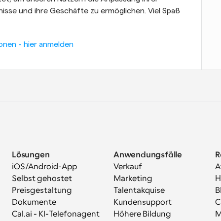
sse und ihre Geschäfte zu ermöglichen. Viel Spaß 
onen - hier anmelden
Lösungen
Anwendungsfälle
R
iOS/Android-App
Verkauf
A
Selbst gehostet
Marketing
H
Preisgestaltung
Talentakquise
B
Dokumente
Kundensupport
C
Cal.ai - KI-Telefonagent
Höhere Bildung
M