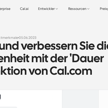
erprise
Cal.ai
Entwickler
Ressourcen
Prei
ktmerkmale
05.06.2023
und verbessern Sie die
heit mit der 'Dauer 
ktion von Cal.com