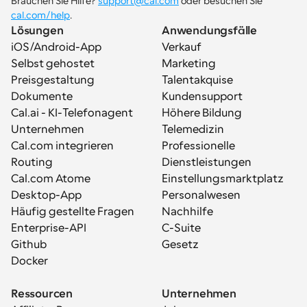
Brauchen Sie Hilfe? 
support@cal.com
 oder besuchen Sie 
cal.com/help
.
Lösungen
Anwendungsfälle
iOS/Android-App
Verkauf
Selbst gehostet
Marketing
Preisgestaltung
Talentakquise
Dokumente
Kundensupport
Cal.ai - KI-Telefonagent
Höhere Bildung
Unternehmen
Telemedizin
Cal.com integrieren
Professionelle 
Routing
Dienstleistungen
Cal.com Atome
Einstellungsmarktplatz
Desktop-App
Personalwesen
Häufig gestellte Fragen
Nachhilfe
Enterprise-API
C-Suite
Github
Gesetz
Docker
Ressourcen
Unternehmen