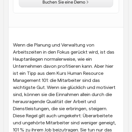
Buchen Sie eine Demo
Arbeitsabläufe
Automatisieren Sie die Planung und Erinnerungen
Blog
Bleiben Sie auf dem Laufenden über die neuesten 
Nachrichten und Updates.
Wenn die Planung und Verwaltung von 
Supercharged Planung mit KI-gestützten Anrufen
Sofortige Besprechungen
Arbeitszeiten in den Fokus gerückt wird, ist das 
Treffen Sie sich in wenigen Minuten mit Kunden
Hauptanliegen normalerweise, wie ein 
Unternehmen davon profitieren kann. Aber hier 
Dynamische Gruppenlinks
ist ein Tipp aus dem Kurs Human Resource 
Nahtlos Meetings mit mehreren Personen buchen
Management 101: die Mitarbeiter sind das 
wichtigste Gut. Wenn sie glücklich und motiviert 
Webhooks
sind, können sie die Einnahmen allein durch die 
Erhalten Sie eine Benachrichtigung, wenn etwas 
herausragende Qualität der Arbeit und 
passiert
Dienstleistungen, die sie erbringen, steigern. 
Diese Regel gilt auch umgekehrt: Überarbeitete 
und ungehörte Mitarbeiter sind weniger geneigt, 
101 % zu ihrem Job beizutragen. Sie tun nur das 