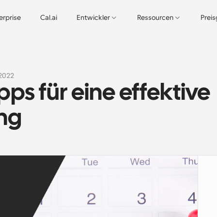
erprise
Cal.ai
Entwickler
Ressourcen
Prei
.2022
pps für eine effektive 
ng