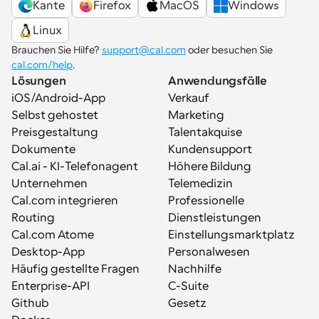
Kante
Firefox
MacOS
Windows
Linux
Brauchen Sie Hilfe? 
support@cal.com
 oder besuchen Sie 
cal.com/help
.
Lösungen
Anwendungsfälle
iOS/Android-App
Verkauf
Selbst gehostet
Marketing
Preisgestaltung
Talentakquise
Dokumente
Kundensupport
Cal.ai - KI-Telefonagent
Höhere Bildung
Unternehmen
Telemedizin
Cal.com integrieren
Professionelle 
Routing
Dienstleistungen
Cal.com Atome
Einstellungsmarktplatz
Desktop-App
Personalwesen
Häufig gestellte Fragen
Nachhilfe
Enterprise-API
C-Suite
Github
Gesetz