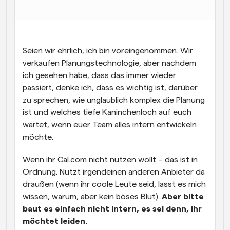
Arbeitsabläufe
Automatisieren Sie die Planung und Erinnerungen
Blog
Seien wir ehrlich, ich bin voreingenommen. Wir 
Bleiben Sie auf dem Laufenden über die neuesten 
verkaufen Planungstechnologie, aber nachdem 
Nachrichten und Updates.
ich gesehen habe, dass das immer wieder 
Supercharged Planung mit KI-gestützten Anrufen
passiert, denke ich, dass es wichtig ist, darüber 
Sofortige Besprechungen
zu sprechen, wie unglaublich komplex die Planung 
Treffen Sie sich in wenigen Minuten mit Kunden
ist und welches tiefe Kaninchenloch auf euch 
wartet, wenn euer Team alles intern entwickeln 
Dynamische Gruppenlinks
möchte.
Nahtlos Meetings mit mehreren Personen buchen
Webhooks
Wenn ihr Cal.com nicht nutzen wollt – das ist in 
Erhalten Sie eine Benachrichtigung, wenn etwas 
Ordnung. Nutzt irgendeinen anderen Anbieter da 
passiert
draußen (wenn ihr coole Leute seid, lasst es mich 
wissen, warum, aber kein böses Blut). 
Aber bitte 
baut es einfach nicht intern, es sei denn, ihr 
möchtet leiden.