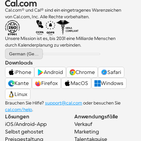
Cal.com® und Cal® sind ein eingetragenes Warenzeichen 
von Cal.com, Inc. Alle Rechte vorbehalten.
Unsere Mission ist es, bis 2031 eine Milliarde Menschen 
durch Kalenderplanung zu verbinden.
Select Language
German (Germany)
Downloads
iPhone
Android
Chrome
Safari
Kante
Firefox
MacOS
Windows
Linux
Brauchen Sie Hilfe? 
support@cal.com
 oder besuchen Sie 
cal.com/help
.
Lösungen
Anwendungsfälle
iOS/Android-App
Verkauf
Selbst gehostet
Marketing
Preisgestaltung
Talentakquise