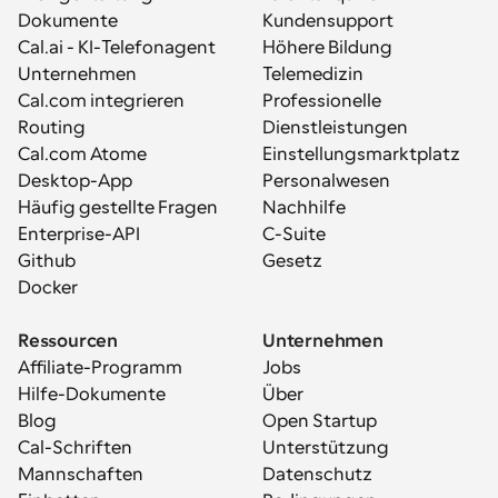
Dokumente
Kundensupport
Cal.ai - KI-Telefonagent
Höhere Bildung
Unternehmen
Telemedizin
Cal.com integrieren
Professionelle 
Routing
Dienstleistungen
Cal.com Atome
Einstellungsmarktplatz
Desktop-App
Personalwesen
Häufig gestellte Fragen
Nachhilfe
Enterprise-API
C-Suite
Github
Gesetz
Docker
Ressourcen
Unternehmen
Affiliate-Programm
Jobs
Hilfe-Dokumente
Über
Blog
Open Startup
Cal-Schriften
Unterstützung
Mannschaften
Datenschutz