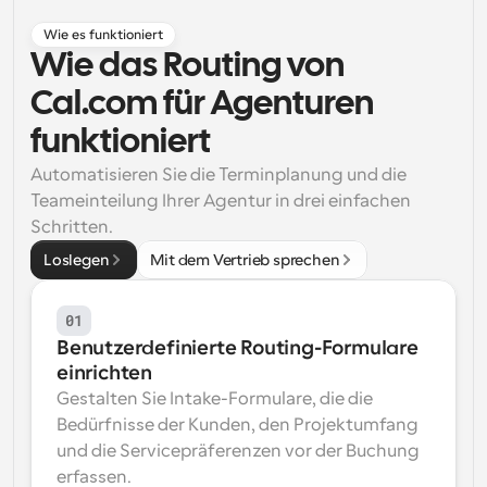
Arbeitsabläufe
Wie es funktioniert
Automatisieren Sie die Planung und Erinnerungen
Wie das Routing von 
Cal.com für Agenturen 
Blog
Bleiben Sie auf dem Laufenden über die neuesten 
funktioniert
Nachrichten und Updates.
Supercharged Planung mit KI-gestützten Anrufen
Automatisieren Sie die Terminplanung und die 
Sofortige Besprechungen
Teameinteilung Ihrer Agentur in drei einfachen 
Treffen Sie sich in wenigen Minuten mit Kunden
Schritten.
Loslegen
Mit dem Vertrieb sprechen
Dynamische Gruppenlinks
Nahtlos Meetings mit mehreren Personen buchen
01
Webhooks
Benutzerdefinierte Routing-Formulare 
Erhalten Sie eine Benachrichtigung, wenn etwas 
einrichten
passiert
Gestalten Sie Intake-Formulare, die die 
Bedürfnisse der Kunden, den Projektumfang 
und die Servicepräferenzen vor der Buchung 
erfassen.