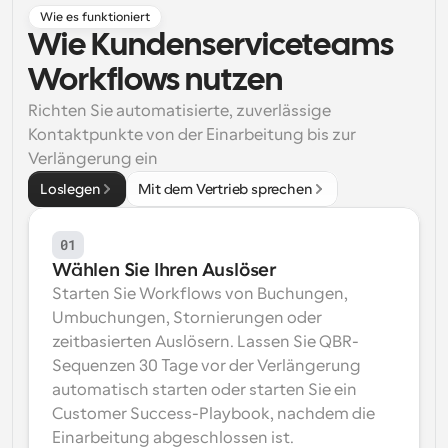
Wie es funktioniert
Arbeitsabläufe
Wie Kundenserviceteams 
Automatisieren Sie die Planung und Erinnerungen
Workflows nutzen
Blog
Richten Sie automatisierte, zuverlässige 
Bleiben Sie auf dem Laufenden über die neuesten 
Nachrichten und Updates.
Kontaktpunkte von der Einarbeitung bis zur 
Supercharged Planung mit KI-gestützten Anrufen
Verlängerung ein
Sofortige Besprechungen
Loslegen
Mit dem Vertrieb sprechen
Treffen Sie sich in wenigen Minuten mit Kunden
01
Dynamische Gruppenlinks
Wählen Sie Ihren Auslöser
Nahtlos Meetings mit mehreren Personen buchen
Starten Sie Workflows von Buchungen, 
Webhooks
Umbuchungen, Stornierungen oder 
Erhalten Sie eine Benachrichtigung, wenn etwas 
zeitbasierten Auslösern. Lassen Sie QBR-
passiert
Sequenzen 30 Tage vor der Verlängerung 
automatisch starten oder starten Sie ein 
Customer Success-Playbook, nachdem die 
Einarbeitung abgeschlossen ist.