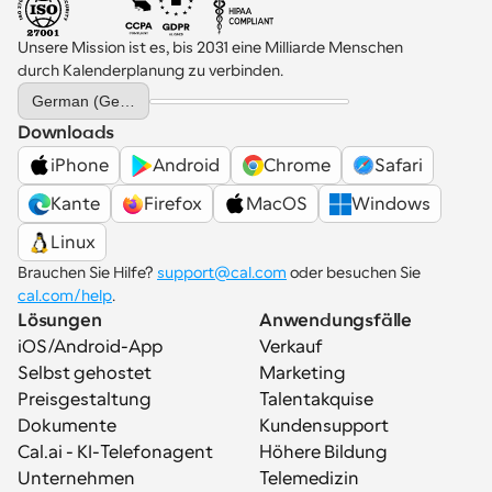
Unsere Mission ist es, bis 2031 eine Milliarde Menschen 
durch Kalenderplanung zu verbinden.
Select Language
German (Germany)
Downloads
iPhone
Android
Chrome
Safari
Kante
Firefox
MacOS
Windows
Linux
Brauchen Sie Hilfe? 
support@cal.com
 oder besuchen Sie 
cal.com/help
.
Lösungen
Anwendungsfälle
iOS/Android-App
Verkauf
Selbst gehostet
Marketing
Preisgestaltung
Talentakquise
Dokumente
Kundensupport
Cal.ai - KI-Telefonagent
Höhere Bildung
Unternehmen
Telemedizin