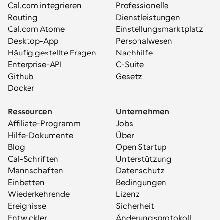
Cal.com integrieren
Professionelle 
Routing
Dienstleistungen
Cal.com Atome
Einstellungsmarktplatz
Desktop-App
Personalwesen
Häufig gestellte Fragen
Nachhilfe
Enterprise-API
C-Suite
Github
Gesetz
Docker
Ressourcen
Unternehmen
Affiliate-Programm
Jobs
Hilfe-Dokumente
Über
Blog
Open Startup
Cal-Schriften
Unterstützung
Mannschaften
Datenschutz
Einbetten
Bedingungen
Wiederkehrende 
Lizenz
Ereignisse
Sicherheit
Entwickler
Änderungsprotokoll