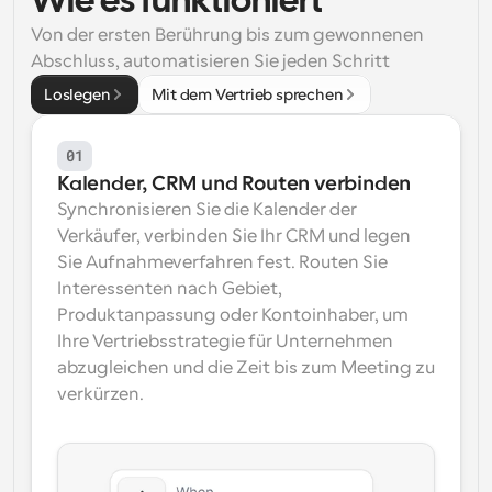
Wie es funktioniert
Von der ersten Berührung bis zum gewonnenen 
Arbeitsabläufe
Automatisieren Sie die Planung und Erinnerungen
Abschluss, automatisieren Sie jeden Schritt
Loslegen
Mit dem Vertrieb sprechen
Blog
Bleiben Sie auf dem Laufenden über die neuesten 
Nachrichten und Updates.
01
Supercharged Planung mit KI-gestützten Anrufen
Kalender, CRM und Routen verbinden
Sofortige Besprechungen
Synchronisieren Sie die Kalender der 
Treffen Sie sich in wenigen Minuten mit Kunden
Verkäufer, verbinden Sie Ihr CRM und legen 
Sie Aufnahmeverfahren fest. Routen Sie 
Dynamische Gruppenlinks
Interessenten nach Gebiet, 
Nahtlos Meetings mit mehreren Personen buchen
Produktanpassung oder Kontoinhaber, um 
Ihre Vertriebsstrategie für Unternehmen 
Webhooks
Erhalten Sie eine Benachrichtigung, wenn etwas 
abzugleichen und die Zeit bis zum Meeting zu 
passiert
verkürzen.