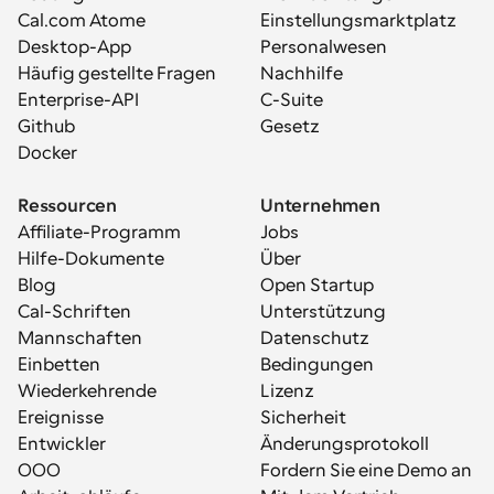
Cal.com Atome
Einstellungsmarktplatz
Desktop-App
Personalwesen
Häufig gestellte Fragen
Nachhilfe
Enterprise-API
C-Suite
Github
Gesetz
Docker
Ressourcen
Unternehmen
Affiliate-Programm
Jobs
Hilfe-Dokumente
Über
Blog
Open Startup
Cal-Schriften
Unterstützung
Mannschaften
Datenschutz
Einbetten
Bedingungen
Wiederkehrende 
Lizenz
Ereignisse
Sicherheit
Entwickler
Änderungsprotokoll
OOO
Fordern Sie eine Demo an