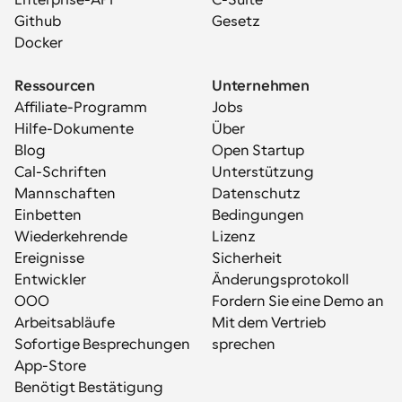
Enterprise-API
C-Suite
Github
Gesetz
Docker
Ressourcen
Unternehmen
Affiliate-Programm
Jobs
Hilfe-Dokumente
Über
Blog
Open Startup
Cal-Schriften
Unterstützung
Mannschaften
Datenschutz
Einbetten
Bedingungen
Wiederkehrende 
Lizenz
Ereignisse
Sicherheit
Entwickler
Änderungsprotokoll
OOO
Fordern Sie eine Demo an
Arbeitsabläufe
Mit dem Vertrieb 
Sofortige Besprechungen
sprechen
App-Store
Benötigt Bestätigung