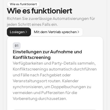
Wie es funktioniert
Arbeitsabläufe
Wie es funktioniert
Automatisieren Sie die Planung und Erinnerungen
Richten Sie zuverlässige Automatisierungen für 
Blog
jeden Schritt eines Falls ein.
Bleiben Sie auf dem Laufenden über die neuesten 
Loslegen
Mit dem Vertrieb sprechen
Nachrichten und Updates.
Supercharged Planung mit KI-gestützten Anrufen
Sofortige Besprechungen
01
Treffen Sie sich in wenigen Minuten mit Kunden
Einstellungen zur Aufnahme und 
Konfliktscreening
Dynamische Gruppenlinks
Verfügbarkeiten und Party-Details sammeln, 
Nahtlos Meetings mit mehreren Personen buchen
Konfliktscreenings automatisch durchführen 
und Fälle nach Fachgebiet oder 
Webhooks
Veranstaltungsort routen. Kalender 
Erhalten Sie eine Benachrichtigung, wenn etwas 
passiert
synchronisieren, um Doppelbuchungen zu 
vermeiden und Pufferzeiten für die 
Vorbereitung durchzusetzen.