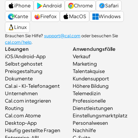
iPhone
Android
Chrome
Safari
Kante
Firefox
MacOS
Windows
Linux
Brauchen Sie Hilfe? 
support@cal.com
 oder besuchen Sie 
cal.com/help
.
Lösungen
Anwendungsfälle
iOS/Android-App
Verkauf
Selbst gehostet
Marketing
Preisgestaltung
Talentakquise
Dokumente
Kundensupport
Cal.ai - KI-Telefonagent
Höhere Bildung
Unternehmen
Telemedizin
Cal.com integrieren
Professionelle 
Routing
Dienstleistungen
Cal.com Atome
Einstellungsmarktplatz
Desktop-App
Personalwesen
Häufig gestellte Fragen
Nachhilfe