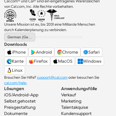
Cal.com® und Cal® sind ein eingetragenes Warenzeichen 
von Cal.com, Inc. Alle Rechte vorbehalten.
Unsere Mission ist es, bis 2031 eine Milliarde Menschen 
durch Kalenderplanung zu verbinden.
Select Language
German (Germany)
Downloads
iPhone
Android
Chrome
Safari
Kante
Firefox
MacOS
Windows
Linux
Brauchen Sie Hilfe? 
support@cal.com
 oder besuchen Sie 
cal.com/help
.
Lösungen
Anwendungsfälle
iOS/Android-App
Verkauf
Selbst gehostet
Marketing
Preisgestaltung
Talentakquise
Dokumente
Kundensupport