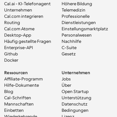
Cal.ai - KI-Telefonagent
Höhere Bildung
Unternehmen
Telemedizin
Cal.com integrieren
Professionelle 
Routing
Dienstleistungen
Cal.com Atome
Einstellungsmarktplatz
Desktop-App
Personalwesen
Häufig gestellte Fragen
Nachhilfe
Enterprise-API
C-Suite
Github
Gesetz
Docker
Ressourcen
Unternehmen
Affiliate-Programm
Jobs
Hilfe-Dokumente
Über
Blog
Open Startup
Cal-Schriften
Unterstützung
Mannschaften
Datenschutz
Einbetten
Bedingungen
Wiederkehrende 
Lizenz