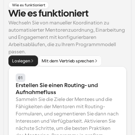
Wie es funktioniert
Arbeitsabläufe
Wie es funktioniert
Automatisieren Sie die Planung und Erinnerungen
Wechseln Sie von manueller Koordination zu 
Blog
automatisierter Mentorenzuordnung, Einarbeitung 
Bleiben Sie auf dem Laufenden über die neuesten 
und Engagement mit konfigurierbaren 
Nachrichten und Updates.
Arbeitsabläufen, die zu Ihrem Programmmodell 
Supercharged Planung mit KI-gestützten Anrufen
passen.
Sofortige Besprechungen
Treffen Sie sich in wenigen Minuten mit Kunden
Loslegen
Mit dem Vertrieb sprechen
Dynamische Gruppenlinks
01
Nahtlos Meetings mit mehreren Personen buchen
Erstellen Sie einen Routing- und 
Aufnahmefluss
Webhooks
Sammeln Sie die Ziele der Mentees und die 
Erhalten Sie eine Benachrichtigung, wenn etwas 
passiert
Fähigkeiten der Mentoren mit Routing-
Formularen, und segmentieren Sie dann nach 
Interessen und Verfügbarkeit. Aktivieren Sie 
nächste Schritte, um die besten Praktiken 