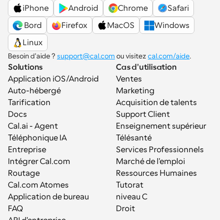
iPhone
Android
Chrome
Safari
 Bord
Firefox
MacOS
Windows
Linux
Besoin d'aide ? 
support@cal.com
 ou visitez 
cal.com/aide
.
Solutions
Cas d'utilisation
Application iOS/Android
Ventes
Auto-hébergé
Marketing
Tarification
Acquisition de talents
Docs
Support Client
Cal.ai - Agent 
Enseignement supérieur
Téléphonique IA
Télésanté
Entreprise
Services Professionnels
Intégrer Cal.com
Marché de l'emploi
Routage
Ressources Humaines
Cal.com Atomes
Tutorat
Application de bureau
niveau C
FAQ
Droit