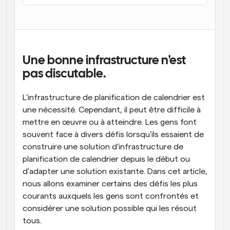
Flux de travail
Automatiser la planification et les rappels
Blog
Restez à jour avec les dernières nouvelles et mises à 
Une bonne infrastructure n'est 
Programmation surpuissante avec des appels 
jour
alimentés par l'IA
pas discutable.
Réunions instantanées
L'infrastructure de planification de calendrier est 
Rencontrez des clients en quelques minutes
une nécessité. Cependant, il peut être difficile à 
mettre en œuvre ou à atteindre. Les gens font 
Liens de groupe dynamique
Réservez facilement des réunions avec plusieurs 
souvent face à divers défis lorsqu'ils essaient de 
personnes
construire une solution d'infrastructure de 
planification de calendrier depuis le début ou 
Webhooks
d'adapter une solution existante. Dans cet article, 
Soyez informé lorsque quelque chose se passe
nous allons examiner certains des défis les plus 
courants auxquels les gens sont confrontés et 
considérer une solution possible qui les résout 
tous.