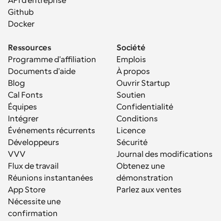
API d'entreprise
Github
Docker
Ressources
Société
Programme d'affiliation
Emplois
Documents d'aide
À propos
Blog
Ouvrir Startup
Cal Fonts
Soutien
Équipes
Confidentialité
Intégrer
Conditions
Événements récurrents
Licence
Développeurs
Sécurité
VVV
Journal des modifications
Flux de travail
Obtenez une 
Réunions instantanées
démonstration
App Store
Parlez aux ventes
Nécessite une 
confirmation