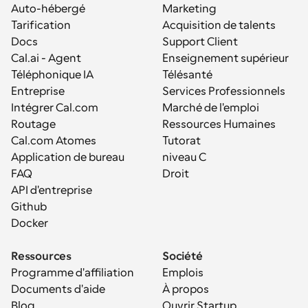
Auto-hébergé
Marketing
Tarification
Acquisition de talents
Docs
Support Client
Cal.ai - Agent 
Enseignement supérieur
Téléphonique IA
Télésanté
Entreprise
Services Professionnels
Intégrer Cal.com
Marché de l'emploi
Routage
Ressources Humaines
Cal.com Atomes
Tutorat
Application de bureau
niveau C
FAQ
Droit
API d'entreprise
Github
Docker
Ressources
Société
Programme d'affiliation
Emplois
Documents d'aide
À propos
Blog
Ouvrir Startup