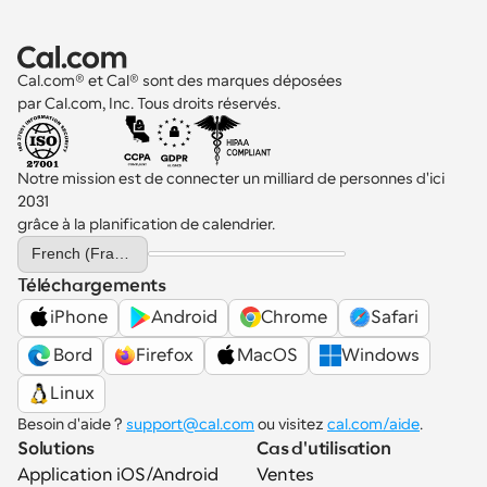
Cal.com® et Cal® sont des marques déposées 
par Cal.com, Inc. Tous droits réservés.
Notre mission est de connecter un milliard de personnes d'ici 
2031 
grâce à la planification de calendrier.
Select Language
French (France)
Téléchargements
iPhone
Android
Chrome
Safari
 Bord
Firefox
MacOS
Windows
Linux
Besoin d'aide ? 
support@cal.com
 ou visitez 
cal.com/aide
.
Solutions
Cas d'utilisation
Application iOS/Android
Ventes