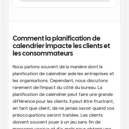
Flux de travail
Automatiser la planification et les rappels
Blog
Restez à jour avec les dernières nouvelles et mises à 
Programmation surpuissante avec des appels 
Comment la planification de 
jour
alimentés par l'IA
calendrier impacte les clients et 
Réunions instantanées
les consommateurs
Rencontrez des clients en quelques minutes
Nous parlons souvent de la manière dont la 
Liens de groupe dynamique
planification de calendrier aide les entreprises et 
Réservez facilement des réunions avec plusieurs 
personnes
les organisations. Cependant, nous discutons 
rarement de l'impact du côté du bureau. La 
Webhooks
planification de calendrier peut faire une grande 
Soyez informé lorsque quelque chose se passe
différence pour les clients. Il peut être frustrant, 
en tant que client, de ne jamais savoir quand vos 
préoccupations seront traitées. Les clients 
doivent souvent jouer à un jeu sans fin de 