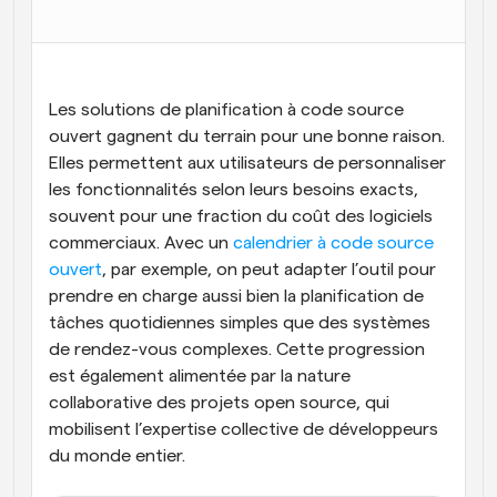
Flux de travail
Automatiser la planification et les rappels
Blog
Les solutions de planification à code source 
Restez à jour avec les dernières nouvelles et mises à 
ouvert gagnent du terrain pour une bonne raison. 
Programmation surpuissante avec des appels 
jour
alimentés par l'IA
Elles permettent aux utilisateurs de personnaliser 
les fonctionnalités selon leurs besoins exacts, 
Réunions instantanées
souvent pour une fraction du coût des logiciels 
Rencontrez des clients en quelques minutes
commerciaux. Avec un
 calendrier à code source 
Liens de groupe dynamique
ouvert
, par exemple, on peut adapter l’outil pour 
Réservez facilement des réunions avec plusieurs 
prendre en charge aussi bien la planification de 
personnes
tâches quotidiennes simples que des systèmes 
de rendez-vous complexes. Cette progression 
Webhooks
est également alimentée par la nature 
Soyez informé lorsque quelque chose se passe
collaborative des projets open source, qui 
mobilisent l’expertise collective de développeurs 
du monde entier.