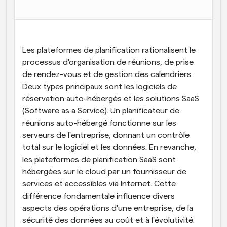
Flux de travail
Automatiser la planification et les rappels
Blog
Les plateformes de planification rationalisent le 
Restez à jour avec les dernières nouvelles et mises à 
processus d'organisation de réunions, de prise 
Programmation surpuissante avec des appels 
jour
alimentés par l'IA
de rendez-vous et de gestion des calendriers. 
Deux types principaux sont les logiciels de 
Réunions instantanées
réservation auto-hébergés et les solutions SaaS 
Rencontrez des clients en quelques minutes
(Software as a Service). Un planificateur de 
Liens de groupe dynamique
réunions auto-hébergé fonctionne sur les 
Réservez facilement des réunions avec plusieurs 
serveurs de l'entreprise, donnant un contrôle 
personnes
total sur le logiciel et les données. En revanche, 
les plateformes de planification SaaS sont 
Webhooks
hébergées sur le cloud par un fournisseur de 
Soyez informé lorsque quelque chose se passe
services et accessibles via Internet. Cette 
différence fondamentale influence divers 
aspects des opérations d'une entreprise, de la 
sécurité des données au coût et à l'évolutivité.