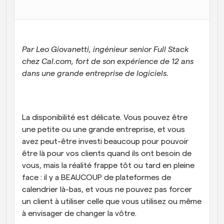
Flux de travail
Automatiser la planification et les rappels
Blog
Par Leo Giovanetti, ingénieur senior Full Stack 
Restez à jour avec les dernières nouvelles et mises à 
chez Cal.com, fort de son expérience de 12 ans 
Programmation surpuissante avec des appels 
jour
alimentés par l'IA
dans une grande entreprise de logiciels.
Réunions instantanées
Rencontrez des clients en quelques minutes
La disponibilité est délicate. Vous pouvez être 
Liens de groupe dynamique
Réservez facilement des réunions avec plusieurs 
une petite ou une grande entreprise, et vous 
personnes
avez peut-être investi beaucoup pour pouvoir 
être là pour vos clients quand ils ont besoin de 
Webhooks
vous, mais la réalité frappe tôt ou tard en pleine 
Soyez informé lorsque quelque chose se passe
face : il y a BEAUCOUP de plateformes de 
calendrier là-bas, et vous ne pouvez pas forcer 
un client à utiliser celle que vous utilisez ou même 
à envisager de changer la vôtre.