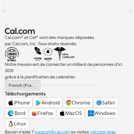
Cal.com® et Cal® sont des marques déposées 
par Cal.com, Inc. Tous droits réservés.
Notre mission est de connecter un milliard de personnes d'ici 
2031 
grâce à la planification de calendrier.
Select Language
French (France)
Téléchargements
iPhone
Android
Chrome
Safari
 Bord
Firefox
MacOS
Windows
Linux
Besoin d'aide ? 
support@cal.com
 ou visitez 
cal.com/aide
.