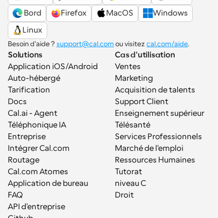
 Bord
Firefox
MacOS
Windows
Linux
Besoin d'aide ? 
support@cal.com
 ou visitez 
cal.com/aide
.
Solutions
Cas d'utilisation
Application iOS/Android
Ventes
Auto-hébergé
Marketing
Tarification
Acquisition de talents
Docs
Support Client
Cal.ai - Agent 
Enseignement supérieur
Téléphonique IA
Télésanté
Entreprise
Services Professionnels
Intégrer Cal.com
Marché de l'emploi
Routage
Ressources Humaines
Cal.com Atomes
Tutorat
Application de bureau
niveau C
FAQ
Droit
API d'entreprise