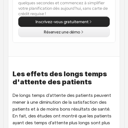
quelques secondes et commencez à simplifier 
votre planification dès aujourd'hui, sans carte de 
Flux de travail
crédit requise !
Automatiser la planification et les rappels
Inscrivez-vous gratuitement
Blog
Réservez une démo
Restez à jour avec les dernières nouvelles et mises à 
Programmation surpuissante avec des appels 
jour
alimentés par l'IA
Réunions instantanées
Rencontrez des clients en quelques minutes
Liens de groupe dynamique
Les effets des longs temps 
Réservez facilement des réunions avec plusieurs 
personnes
d'attente des patients
Webhooks
De longs temps d'attente des patients peuvent 
Soyez informé lorsque quelque chose se passe
mener à une diminution de la satisfaction des 
patients et à de moins bons résultats de santé. 
En fait, des études ont montré que les patients 
ayant des temps d'attente plus longs sont plus 