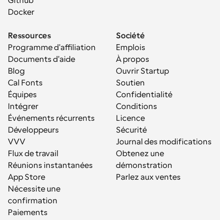
Github
Docker
Ressources
Société
Programme d'affiliation
Emplois
Documents d'aide
À propos
Blog
Ouvrir Startup
Cal Fonts
Soutien
Équipes
Confidentialité
Intégrer
Conditions
Événements récurrents
Licence
Développeurs
Sécurité
VVV
Journal des modifications
Flux de travail
Obtenez une 
Réunions instantanées
démonstration
App Store
Parlez aux ventes
Nécessite une 
confirmation
Paiements