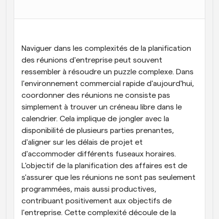
Flux de travail
Automatiser la planification et les rappels
Blog
Naviguer dans les complexités de la planification 
Restez à jour avec les dernières nouvelles et mises à 
des réunions d'entreprise peut souvent 
Programmation surpuissante avec des appels 
jour
alimentés par l'IA
ressembler à résoudre un puzzle complexe. Dans 
l'environnement commercial rapide d'aujourd'hui, 
Réunions instantanées
coordonner des réunions ne consiste pas 
Rencontrez des clients en quelques minutes
simplement à trouver un créneau libre dans le 
Liens de groupe dynamique
calendrier. Cela implique de jongler avec la 
Réservez facilement des réunions avec plusieurs 
disponibilité de plusieurs parties prenantes, 
personnes
d'aligner sur les délais de projet et 
d'accommoder différents fuseaux horaires. 
Webhooks
L'objectif de la planification des affaires est de 
Soyez informé lorsque quelque chose se passe
s'assurer que les réunions ne sont pas seulement 
programmées, mais aussi productives, 
contribuant positivement aux objectifs de 
l'entreprise. Cette complexité découle de la 