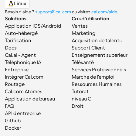
Linux
Besoin d'aide ? 
support@cal.com
 ou visitez 
cal.com/aide
.
Solutions
Cas d'utilisation
Application iOS/Android
Ventes
Auto-hébergé
Marketing
Tarification
Acquisition de talents
Docs
Support Client
Cal.ai - Agent 
Enseignement supérieur
Téléphonique IA
Télésanté
Entreprise
Services Professionnels
Intégrer Cal.com
Marché de l'emploi
Routage
Ressources Humaines
Cal.com Atomes
Tutorat
Application de bureau
niveau C
FAQ
Droit
API d'entreprise
Github
Docker