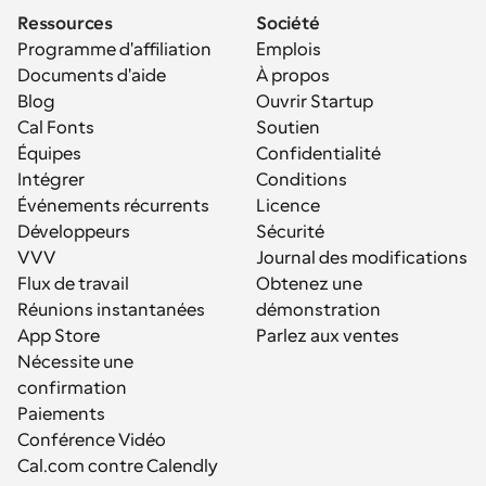
Ressources
Société
Programme d'affiliation
Emplois
Documents d'aide
À propos
Blog
Ouvrir Startup
Cal Fonts
Soutien
Équipes
Confidentialité
Intégrer
Conditions
Événements récurrents
Licence
Développeurs
Sécurité
VVV
Journal des modifications
Flux de travail
Obtenez une 
Réunions instantanées
démonstration
App Store
Parlez aux ventes
Nécessite une 
confirmation
Paiements
Conférence Vidéo
Cal.com contre Calendly