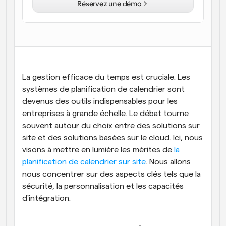
Réservez une démo
Flux de travail
Automatiser la planification et les rappels
Blog
Restez à jour avec les dernières nouvelles et mises à 
Programmation surpuissante avec des appels 
jour
alimentés par l'IA
La gestion efficace du temps est cruciale. Les 
Réunions instantanées
systèmes de planification de calendrier sont 
Rencontrez des clients en quelques minutes
devenus des outils indispensables pour les 
entreprises à grande échelle. Le débat tourne 
Liens de groupe dynamique
souvent autour du choix entre des solutions sur 
Réservez facilement des réunions avec plusieurs 
site et des solutions basées sur le cloud. Ici, nous 
personnes
visons à mettre en lumière les mérites de
 la 
Webhooks
planification de calendrier sur site
. Nous allons 
Soyez informé lorsque quelque chose se passe
nous concentrer sur des aspects clés tels que la 
sécurité, la personnalisation et les capacités 
d'intégration.