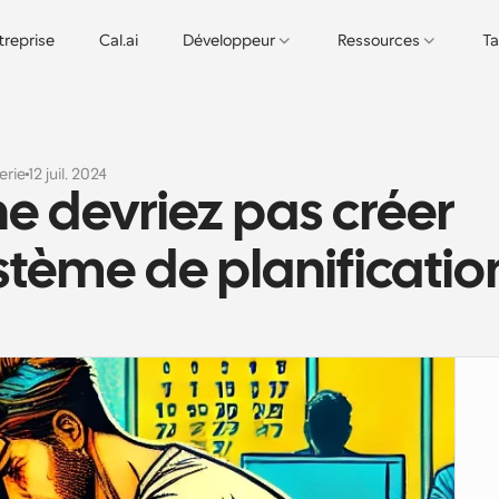
treprise
Cal.ai
Développeur
Ressources
Ta
erie
12 juil. 2024
e devriez pas créer 
stème de planificatio