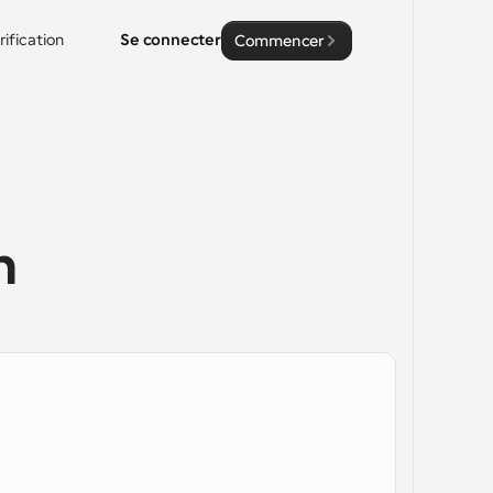
rification
Se connecter
Commencer
n