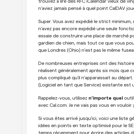
trouvez à lire des RFC iCalendar vieux de v
n'aviez jamais pensé à quel point CalDAV joue
Super. Vous avez expédié le strict minimum,
n'avez pas encore expédié une seule fonctionn
essaie de construire une place de marché po
gardien de chien, mais tout ce que vous pouv
que Londres (Ohio) n'est pas le même fusea
De nombreuses entreprises ont des histoires
réalisent généralement après six mois que co
plus compliqué qu'il n'apparaissait au départ
(Logiciel en tant que Service) existante est u
Rappelez-vous, utilisez 
n'importe quel
 outi
avec Cal.com. Je ne vais pas vous en vouloir.
Si vous êtes arrivé jusqu'ici, voici une liste
idées en points en texte optimisé pour le SE
temps récemment pour écrire des articles de 