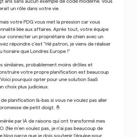
ingt ans sans aucun exemple de code moderne. Vous 
rait un rôle dans votre vie.
 mais votre PDG vous met la pression car vous 
alité liée aux affaires. Après tout, votre équipe 
ur connecter un propriétaire de chien avec un 
ez répondre c'est "Hé patron, je viens de réaliser 
u horaire que Londres Europe !"
 similaires, probablement moins drôles et 
nstruire votre propre planification est beaucoup 
. Voici pourquoi opter pour une solution SaaS 
n choix plus judicieux.
l de planification là-bas si vous ne voulez pas aller 
 promesse de petit doigt. 🤞
 générée par IA de raisons qui ont transformé mes 
O. (Ne m'en voulez pas, je n'ai pas beaucoup de 
blog parce que je dois soutenir l'équipe pour 