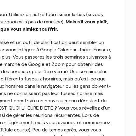
on. Utilisez un autre fournisseur là-bas (si vous 
ourquoi mais pas de rancune). 
Mais s'il vous plaît, 
que vous aimiez souffrir.
isé et un outil de planification peut sembler un 
r vous intégrer à Google Calendar–facile. Ensuite, 
lus. Vous passerez les trois semaines suivantes à 
 de marché de Google et Zoom pour obtenir des 
des cerceaux pour être vérifié. Une semaine plus 
différents fuseaux horaires, mais qu'est-ce que 
ux horaires dans le navigateur ou les gens doivent-
gens ne connaissent pas leur fuseau horaire mais 
idement construire un nouveau menu déroulant de 
'EST QUOI L'HEURE D'ÉTÉ ? Vous vous réveillez d'un 
i de gérer les réunions récurrentes. Lors de 
irer légèrement, mais vous avancez et commencez 
(RRule courte). Peu de temps après, vous vous 