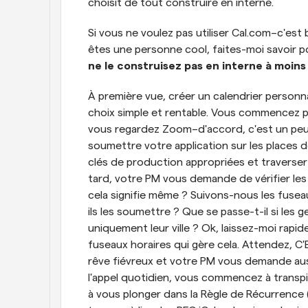
choisit de tout construire en interne.
Si vous ne voulez pas utiliser Cal.com–c'est b
êtes une personne cool, faites-moi savoir p
ne le construisez pas en interne à moins 
À première vue, créer un calendrier personnal
choix simple et rentable. Vous commencez pa
vous regardez Zoom–d'accord, c'est un peu p
soumettre votre application sur les places
clés de production appropriées et traverser 
tard, votre PM vous demande de vérifier les 
cela signifie même ? Suivons-nous les fusea
ils les soumettre ? Que se passe-t-il si les 
uniquement leur ville ? Ok, laissez-moi rap
fuseaux horaires qui gère cela. Attendez, C
rêve fiévreux et votre PM vous demande auss
l'appel quotidien, vous commencez à transp
à vous plonger dans la Règle de Récurrence 