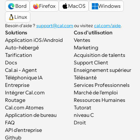
 Bord
Firefox
MacOS
Windows
Linux
Besoin d'aide ? 
support@cal.com
 ou visitez 
cal.com/aide
.
Solutions
Cas d'utilisation
Application iOS/Android
Ventes
Auto-hébergé
Marketing
Tarification
Acquisition de talents
Docs
Support Client
Cal.ai - Agent 
Enseignement supérieur
Téléphonique IA
Télésanté
Entreprise
Services Professionnels
Intégrer Cal.com
Marché de l'emploi
Routage
Ressources Humaines
Cal.com Atomes
Tutorat
Application de bureau
niveau C
FAQ
Droit
API d'entreprise
Github