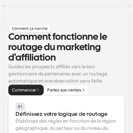
Flux de travail
Automatiser la planification et les rappels
Blog
Comment ça marche
Restez à jour avec les dernières nouvelles et mises à 
Comment fonctionne le 
Programmation surpuissante avec des appels 
jour
alimentés par l'IA
routage du marketing 
Réunions instantanées
d'affiliation
Rencontrez des clients en quelques minutes
Guidez les prospects affiliés vers le bon 
Liens de groupe dynamique
gestionnaire de partenaires avec un routage 
Réservez facilement des réunions avec plusieurs 
automatique et une réservation sans faille.
personnes
Commencer
Parlez aux ventes
Webhooks
Soyez informé lorsque quelque chose se passe
01
Définissez votre logique de routage
Établissez des règles en fonction de la région 
géographique, du secteur ou du niveau du 