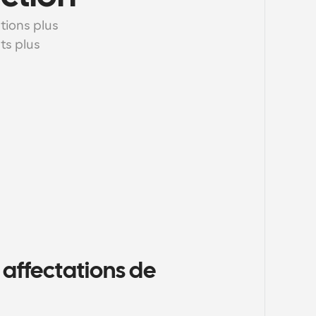
ions plus 
s plus 
affectations de 