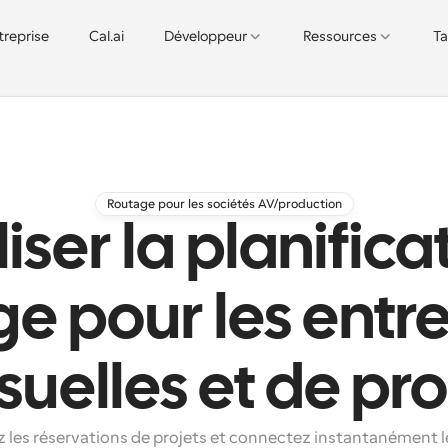
treprise
Cal.ai
Développeur
Ressources
Ta
Routage pour les sociétés AV/production
iser la planificat
e pour les entr
suelles et de pr
les réservations de projets et connectez instantanément les