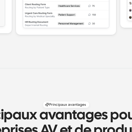
Principaux avantages
cipaux avantages pour
prises AV et de prod