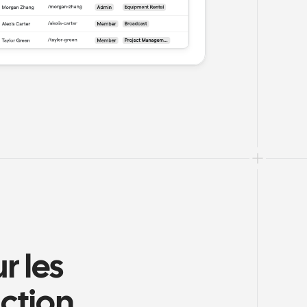
 les 
uction