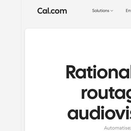
Solutions
En
Rational
routag
audiovi
Automatisez 