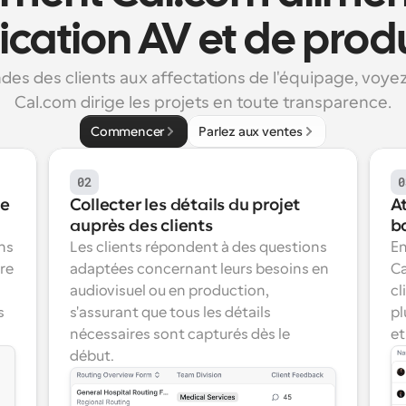
fication AV et de prod
es des clients aux affectations de l'équipage, voy
Cal.com dirige les projets en toute transparence.
Commencer
Parlez aux ventes
02
0
e 
Collecter les détails du projet 
A
auprès des clients
b
ns 
Les clients répondent à des questions 
En
re 
adaptées concernant leurs besoins en 
Ca
audiovisuel ou en production, 
cl
 
s'assurant que tous les détails 
pl
nécessaires sont capturés dès le 
et
début.