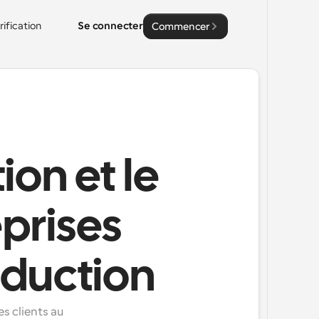
rification
Se connecter
Commencer
ion et le
eprises
oduction
 clients au 