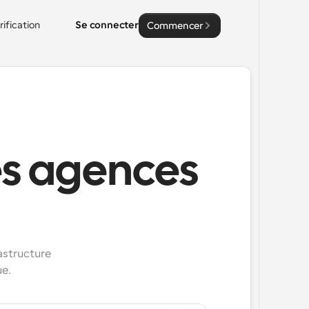
rification
Se connecter
Commencer
les agences
astructure 
ue.