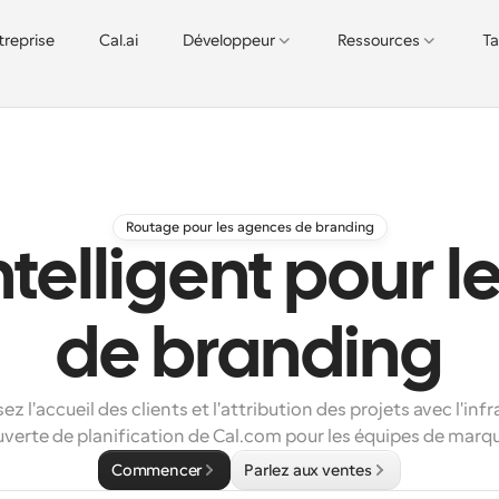
treprise
Cal.ai
Développeur
Ressources
Ta
Routage pour les agences de branding
telligent pour 
de branding
z l'accueil des clients et l'attribution des projets avec l'infr
verte de planification de Cal.com pour les équipes de marq
Commencer
Parlez aux ventes