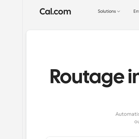
Solutions
En
Routage in
Automatise
ou