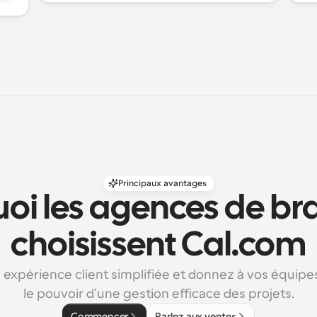
Principaux avantages
oi les agences de br
choisissent Cal.com
 expérience client simplifiée et donnez à vos équipes
le pouvoir d'une gestion efficace des projets.
Commencer
Parlez aux ventes