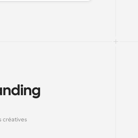
anding 
 créatives 