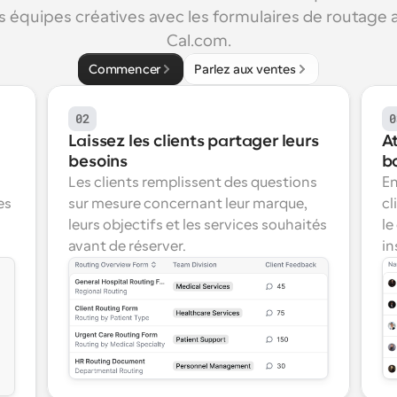
 équipes créatives avec les formulaires de routage 
Cal.com.
Commencer
Parlez aux ventes
02
0
Laissez les clients partager leurs 
A
besoins
b
Les clients remplissent des questions 
En
s 
sur mesure concernant leur marque, 
cl
leurs objectifs et les services souhaités 
le
avant de réserver.
in