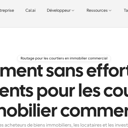
treprise
Cal.ai
Développeur
Ressources
Ta
Routage pour les courtiers en immobilier commercial
ent sans effort
ients pour les co
obilier commer
s acheteurs de biens immobiliers, les locataires et les invest