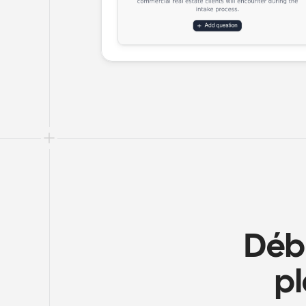
Débl
pl