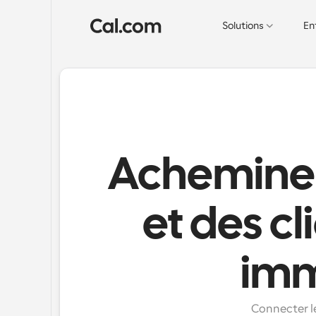
Solutions
En
Acheminem
et des cl
imm
Connecter le