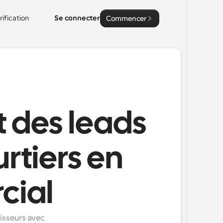
rification
Se connecter
Commencer
 des leads
urtiers en
cial
isseurs avec 