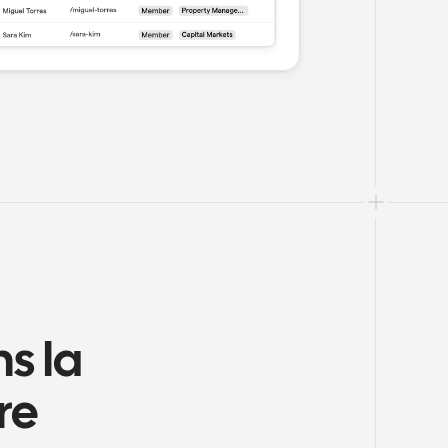
s la 
e 