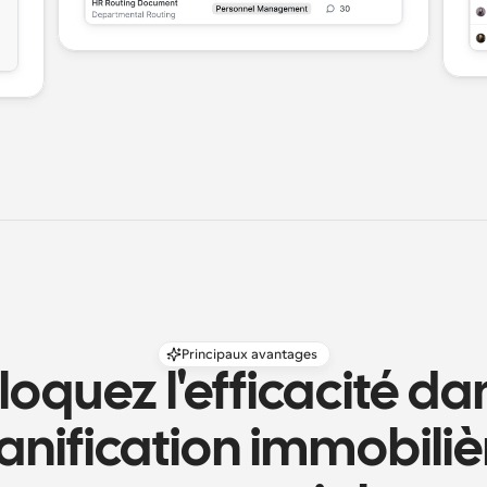
Principaux avantages
oquez l'efficacité dan
anification immobilièr